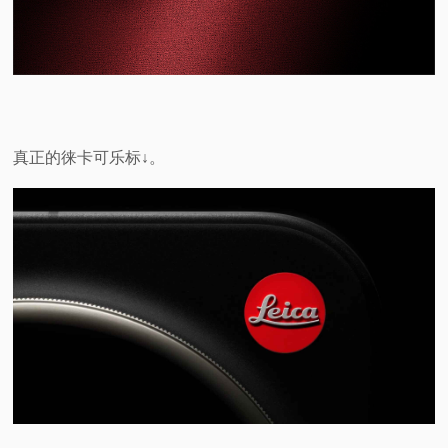
真正的徕卡可乐标↓。