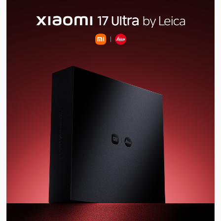
视
频
科
普
体
验
专
题