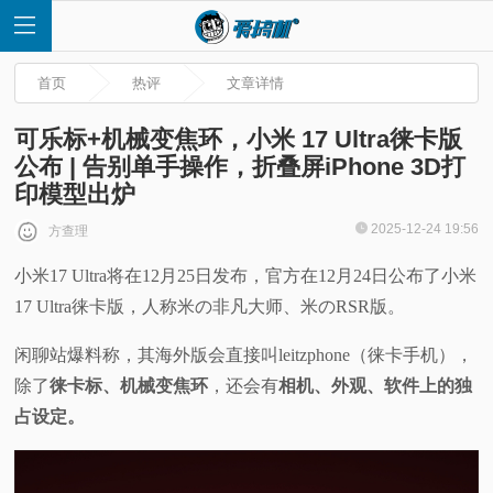
首页
热评
文章详情
可乐标+机械变焦环，小米 17 Ultra徕卡版
公布 | 告别单手操作，折叠屏iPhone 3D打
印模型出炉
首
2025-12-24 19:56
方查理
页
小米17 Ultra将在12月25日发布，官方在12月24日公布了小米
17 Ultra徕卡版，人称米の非凡大师、米のRSR版。
快
闲聊站爆料称，其海外版会直接叫leitzphone（徕卡手机），
讯
除了
徕卡标、机械变焦环
，还会有
相机、外观、软件上的独
占设定。
评
测