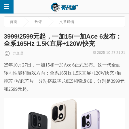
首页
热评
文章详情
3999/2599元起，一加15/一加Ace 6发布：
全系165Hz 1.5K直屏+120W快充
首
2025-10-27 21:21
方查理
25年10月27日，一加15和一加Ace 6正式发布。这一代全面
页
转向性能和游戏方向：全系165Hz 1.5K直屏+120W快充+触
快
控芯+WiFi芯片，分别搭载骁龙8E5和骁龙8E，分别是3999元
和2599元起。
讯
评
测