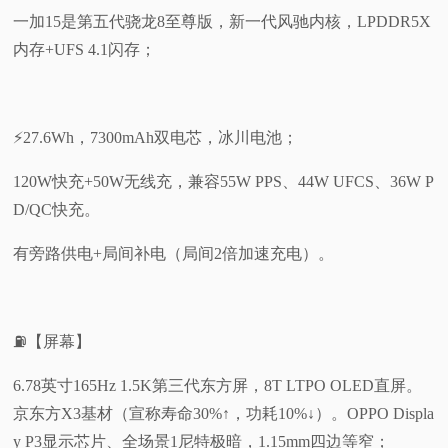
一加15是第五代骁龙8至尊版，新一代风驰内核，LPDDR5X
内存+UFS 4.1闪存；
⚡27.6Wh，7300mAh双电芯，冰川电池；
120W快充+50W无线充，兼容55W PPS、44W UFCS、36W P
D/QC快充。
有旁路供电+局间补电（局间2倍加速充电）。
⛽【屏幕】
6.78英寸165Hz 1.5K第三代东方屏，8T LTPO OLED直屏。
京东方X3基材（宣称寿命30%↑，功耗10%↓）。OPPO Displa
y P3显示芯片、全场景1尼特极暗，1.15mm四边等窄；