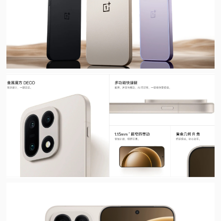
视
频
科
普
体
验
专
题