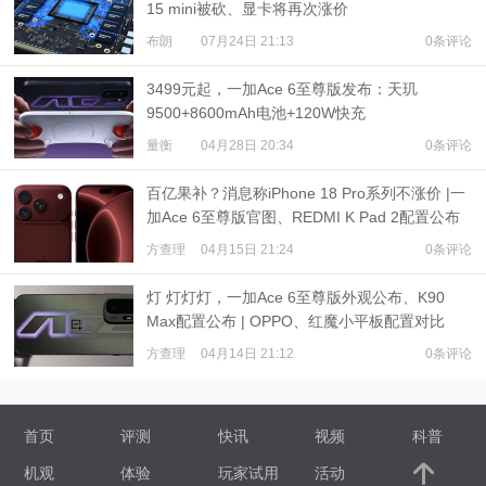
15 mini被砍、显卡将再次涨价
布朗
07月24日 21:13
0条评论
3499元起，一加Ace 6至尊版发布：天玑
9500+8600mAh电池+120W快充
量衡
04月28日 20:34
0条评论
百亿果补？消息称iPhone 18 Pro系列不涨价 |一
加Ace 6至尊版官图、REDMI K Pad 2配置公布
方查理
04月15日 21:24
0条评论
灯 灯灯灯，一加Ace 6至尊版外观公布、K90
Max配置公布 | OPPO、红魔小平板配置对比
方查理
04月14日 21:12
0条评论
首页
评测
快讯
视频
科普
机观
体验
玩家试用
活动