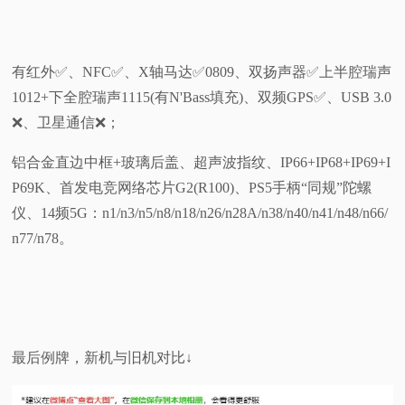
有红外✅️、NFC✅️、X轴马达✅️0809、双扬声器✅️上半腔瑞声
1012+下全腔瑞声1115(有N'Bass填充)、双频GPS✅️、USB 3.0
❌️、卫星通信❌️；
铝合金直边中框+玻璃后盖、超声波指纹、IP66+IP68+IP69+I
P69K、首发电竞网络芯片G2(R100)、PS5手柄“同规”陀螺
仪、14频5G：n1/n3/n5/n8/n18/n26/n28A/n38/n40/n41/n48/n66/
n77/n78。
最后例牌，新机与旧机对比↓