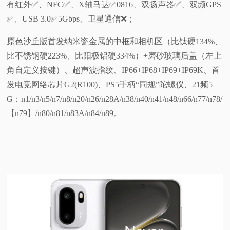
有红外✅️、NFC✅️、X轴马达✅️0816、双扬声器✅️、双频GPS
✅️、USB 3.0✅️5Gbps、卫星通信❌️；
原色沙丘版首发纳米瓷金属的中框和相机区（比钛硬134%、
比不锈钢硬223%、比阳极铝硬334%）+磨砂玻璃后盖（左上
角自定义按键）、超声波指纹、IP66+IP68+IP69+IP69K、首
发电竞网络芯片G2(R100)、PS5手柄“同规”陀螺仪、21频5
G：n1/n3/n5/n7/n8/n20/n26/n28A/n38/n40/n41/n48/n66/n77/n78/
【n79】/n80/n81/n83A/n84/n89。