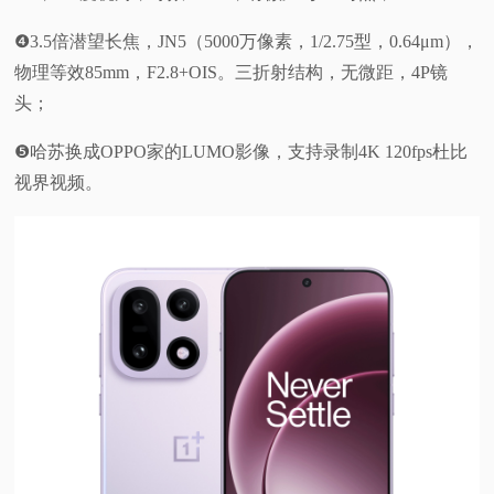
❹3.5倍潜望长焦，JN5（5000万像素，1/2.75型，0.64μm），
物理等效85mm，F2.8+OIS。三折射结构，无微距，4P镜
头；
❺哈苏换成OPPO家的LUMO影像，支持录制4K 120fps杜比
视界视频。