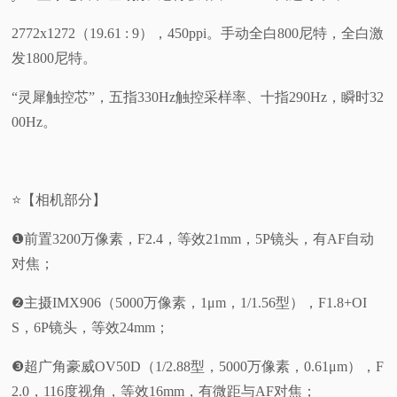
2772x1272（19.61 : 9），450ppi。手动全白800尼特，全白激
发1800尼特。
“灵犀触控芯”，五指330Hz触控采样率、十指290Hz，瞬时32
00Hz。
⭐【相机部分】
❶前置3200万像素，F2.4，等效21mm，5P镜头，有AF自动
对焦；
❷主摄IMX906（5000万像素，1μm，1/1.56型），F1.8+OI
S，6P镜头，等效24mm；
❸超广角豪威OV50D（1/2.88型，5000万像素，0.61μm），F
2.0，116度视角，等效16mm，有微距与AF对焦；