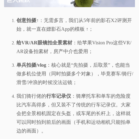
创意拍摄
↑：无需多言，我们从5年前的影石X2评测开
始，就一直在嫖影石App的模板 ↑；
给VR/AR眼镜拍全景素材
：给苹果Vision Pro这些VR/
AR设备拍素材，房产中介也爱用；
单兵拍摄/vlog
：核心就是“先拍摄，后取景”，也能当
做多机位使用（同时拍摄多个对象），毕竟赛车/骑行/
滑雪/冲浪的时候没法运镜；
我们骑行佬的
行车记录仪
：骑摩托车和单车的危险度
比汽车高得多，但又装不了传统的行车记录仪。大家
会把全景相机固定在头盔，或车尾的长杆上，这样就
可以同时拍到前后的画面（手机和运动相机只能拍单
边的画面）。