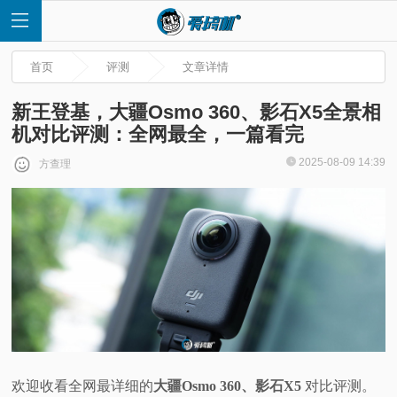
首页
评测
文章详情
新王登基，大疆Osmo 360、影石X5全景相
机对比评测：全网最全，一篇看完
首
2025-08-09 14:39
方查理
页
快
讯
评
测
欢迎收看全网最详细的
大疆Osmo 360、影石X5
对比评测。