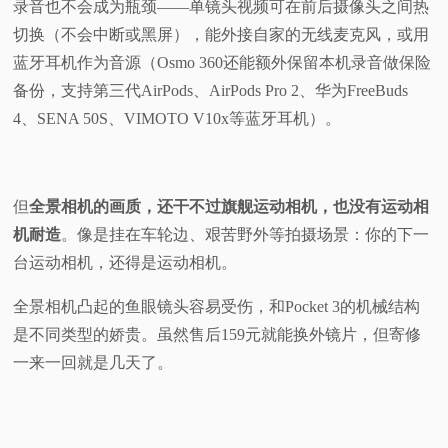
录音也不会成为瓶颈——单镜头视频可在前后摄像头之间热
切换（不会中断或黑屏），能外接自家的无线麦克风，或用
蓝牙耳机作为音源（Osmo 360还能额外保留本机录音做保险
备份，支持第三代AirPods、AirPods Pro 2、华为FreeBuds
4、SENA 50S、VIMOTO V10x等蓝牙耳机）。
但
全景相机的画质，还干不过旗舰运动相机，也没有运动相
机耐造
。像是挂在车轮边、艰苦野外等拍摄场景：
你的下一
台运动相机，还得是运动相机。
全景相机凸起的鱼眼镜头容易受伤，和Pocket 3的机械结构
是不同类型的娇贵。虽然售后159元就能换外镜片，但寄修
一来一回就是几天了。