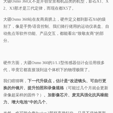
大疆Osmo 360又不是开创全景相机品类的机型，影石X1、X
2、X3那才是三代定律，而现在都X5了。
大疆Osmo 360站在友商肩膀上，硬件定义都到影石X6的级
别了，像是手势/语音控制、我们骑行佬用的运动仪表盘、自
动焦点等软件功能、产品交互，都能看出“致敬友商”的部
分。
硬件方面，大疆Osmo 360的1/1.1型传感器估计会沿用很多
代，毕竟它都直接顶到这个体积下的物理极限了。
我们瞎猜啊，
下一代升级点，估计是“改进镜头、可自行更
换的外镜片、提升拍照和录像规格
（可能过几个月就会更新
录像超采样的固件？）
、加影像芯片、麦克风强化抗风噪能
力、增大电池”中的几个
。