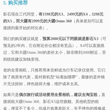
5. 购买推荐
影石现在三代同堂，
有1598元的X3、2499元的X4，3298元
的X5，而大疆有2999元的大疆Osmo 360
（具体差别可以直
接跳到最开始的对比表）。
我们的购买建议就是，
预算2000元以下闭眼就是影石X3
（可
预见的2年内，它在附近价位都没有竞品）。X4可以直接跳
过，它和大疆Osmo 360的差价太小，除非降到2000附近，否
则统统建议加钱变强。
老的全景相机，只推荐用来尝鲜或当行车记录仪使用。它们
除了画质有代差，面对新机型“站着如喽啰”，最惨的是外镜
片无法拆卸，摔伤就得大修，维护成本太高。
如果只是
偶尔旅行或活动要用全景相机，建议去淘宝租，
直
接就租大疆Osmo 360、影石X5这些旗舰。其他机型的租
金，便宜不了多少，但成片效果差距大，失手摔伤的维修成