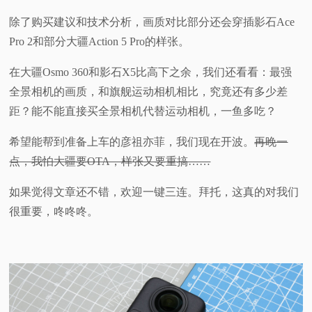
除了购买建议和技术分析，画质对比部分还会穿插影石Ace
视
Pro 2和部分大疆Action 5 Pro的样张。
频
在大疆Osmo 360和影石X5比高下之余，我们还看看：最强
全景相机的画质，和旗舰运动相机相比，究竟还有多少差
科
距？能不能直接买全景相机代替运动相机，一鱼多吃？
普
希望能帮到准备上车的彦祖亦菲，我们现在开波。
再晚一
点，我怕大疆要OTA，样张又要重搞……
体
如果觉得文章还不错，欢迎一键三连。拜托，这真的对我们
验
很重要，咚咚咚。
专
题