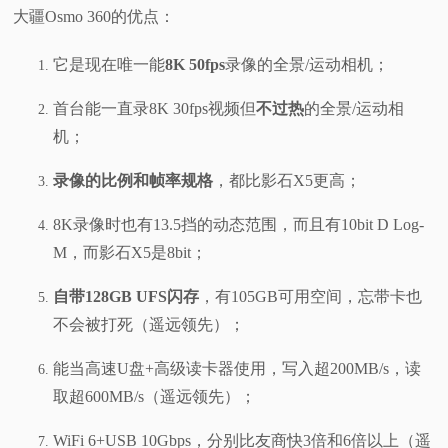
大疆Osmo 360的优点：
它是现在唯一能
8K 50fps
录像的全景/运动相机；
首台能一直录8K 30fps视频但
不过热
的全景/运动相
机；
录像的比例和帧率规格
，都比影石X5更高；
8K录像时也有13.5挡的动态范围，而且有10bit D Log-
M，而影石X5是8bit；
自带128GB UFS闪存
，有105GB可用空间，忘带卡也
不会被打死（遥远领先）；
能当高速U盘+高级读卡器使用，写入超200MB/s，读
取超600MB/s（遥远领先）；
WiFi 6+USB 10Gbps，分别比友商快3倍和6倍以上（遥