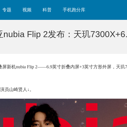
专题
视频
科普
手机跑分库
bia Flip 2发布：天玑7300X
nubia Flip 2——6.9英寸折叠内屏+3英寸方形外屏，天玑7
演员山崎贤人↓。