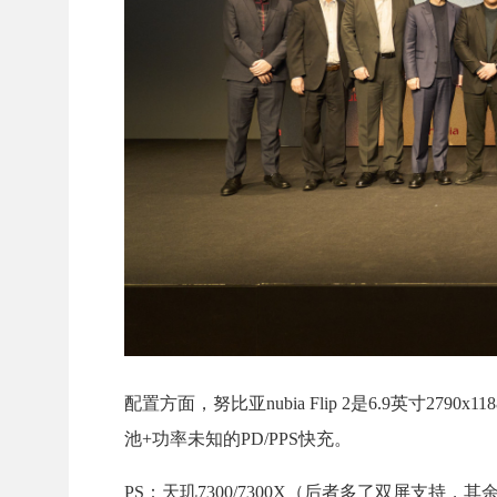
配置方面，努比亚nubia Flip 2是6.9英寸2790
池+功率未知的PD/PPS快充。
PS：天玑7300/7300X（后者多了双屏支持，其余一致