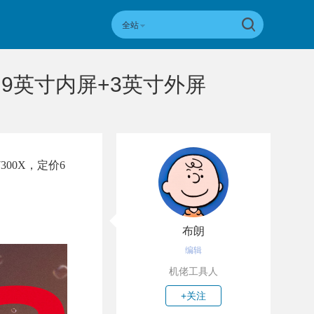
全站
+6.9英寸内屏+3英寸外屏
300X，定价6
布朗
编辑
机佬工具人
+关注