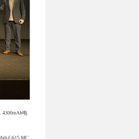
4300mAh电
-G615 MC