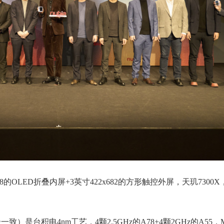
x1188的OLED折叠内屏+3英寸422x682的方形触控外屏，天玑7300X，
）是台积电4nm工艺，4颗2.5GHz的A78+4颗2GHz的A55，Mali