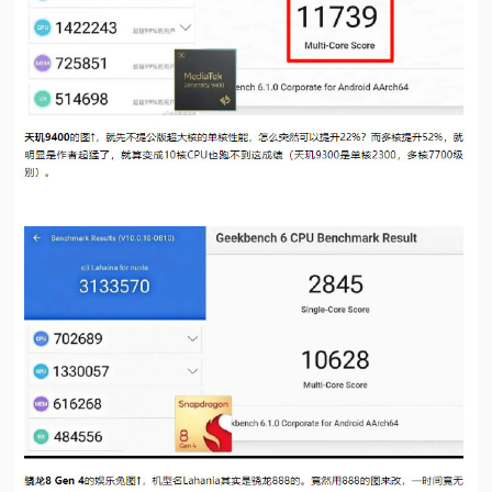
视
频
科
普
体
验
专
题