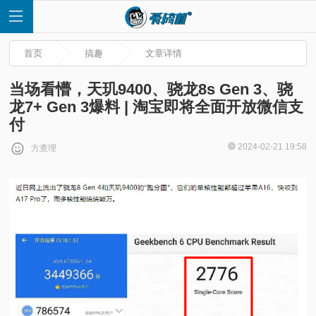
首页
搞趣
文章详情
当场看懵，天玑9400、骁龙8s Gen 3、骁
龙7+ Gen 3爆料 | 淘宝即将全面开放微信支
付
首
2024-02-21 19:58
方查理
页
快
讯
评
测