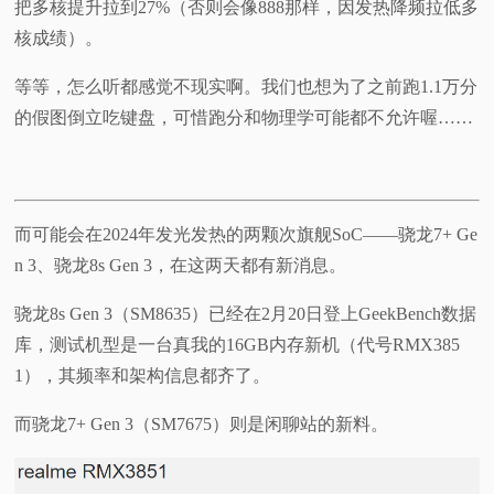
把多核提升拉到27%（否则会像888那样，因发热降频拉低多
核成绩）。
等等，怎么听都感觉不现实啊。我们也想为了之前跑1.1万分
的假图倒立吃键盘，可惜跑分和物理学可能都不允许喔……
而可能会在2024年发光发热的两颗次旗舰SoC——骁龙7+ Ge
n 3、骁龙8s Gen 3，在这两天都有新消息。
骁龙8s Gen 3（SM8635）已经在2月20日登上GeekBench数据
库，测试机型是一台真我的16GB内存新机（代号RMX385
1），其频率和架构信息都齐了。
而骁龙7+ Gen 3（SM7675）则是闲聊站的新料。