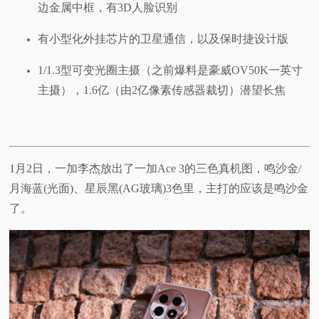
边金属中框，有3D人脸识别
有小型化外挂芯片的卫星通信，以及保时捷设计版
1/1.3型可变光圈主摄（之前爆料是豪威OV50K一英寸
主摄），1.6亿（由2亿像素传感器裁切）潜望长焦
1月2日，一加李杰放出了一加Ace 3的三色真机图，鸣沙金/
月海蓝(光面)、星辰黑(AG玻璃)3色里，主打的应该是鸣沙金
了。