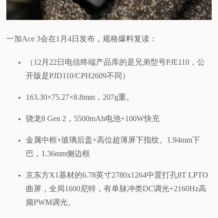
一加Ace 3会在1月4日发布，规格爆料复读：
（12月22日电信终端产品库的是兄弟型号PJE110，公
开版是PJD110/CPH2609不同）
163.30×75.27×8.8mm，207g重。
骁龙8 Gen 2，5500mAh电池+100W快充
金属中框+玻璃后盖+高位超薄屏下指纹。1.94mm下
巴，1.36mm侧边框
京东方X1基材的6.78英寸2780x1264中置打孔8T LPTO
曲屏，全局1600尼特，有单脉冲类DC调光+2160Hz高
频PWM调光。