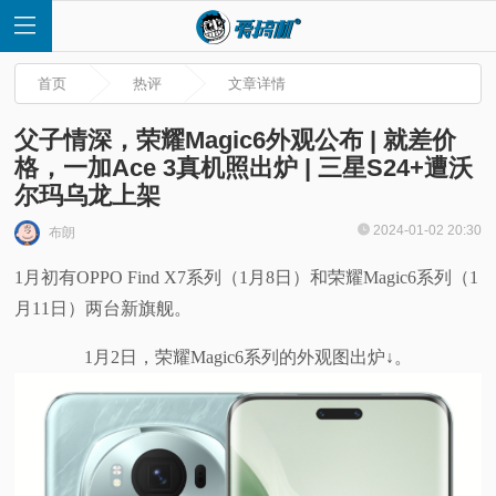
首页
热评
文章详情
父子情深，荣耀Magic6外观公布 | 就差价
格，一加Ace 3真机照出炉 | 三星S24+遭沃
尔玛乌龙上架
首
2024-01-02 20:30
布朗
页
1月初有OPPO Find X7系列（1月8日）和荣耀Magic6系列（1
月11日）两台新旗舰。
快
1月2日，荣耀Magic6系列的外观图出炉↓。
讯
评
测