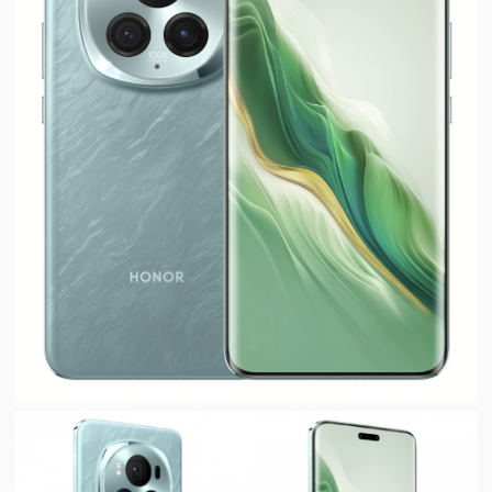
视
频
科
普
体
验
专
题