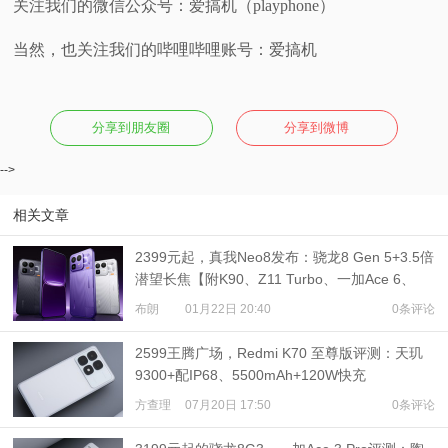
关注我们的微信公众号：爱搞机（playphone）
当然，也关注我们的哔哩哔哩账号：爱搞机
分享到朋友圈
分享到微博
-->
相关文章
2399元起，真我Neo8发布：骁龙8 Gen 5+3.5倍
潜望长焦【附K90、Z11 Turbo、一加Ace 6、
WIN RT对比】
布朗
01月22日 20:40
0条评论
2599王腾广场，Redmi K70 至尊版评测：天玑
9300+配IP68、5500mAh+120W快充
方查理
07月20日 17:50
0条评论