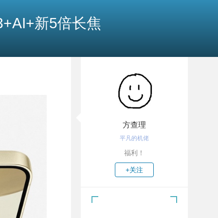
3+AI+新5倍长焦
方查理
平凡的机佬
福利！
+关注