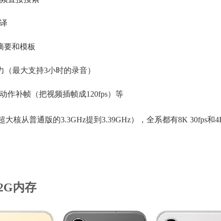
翻译
摘要和模板
力（最大支持3小时的录音）
动作补帧（把视频插帧成120fps）等
（超大核从普通版的3.3GHz提到3.39GHz），全系都有8K 30fps和4K 
12G内存