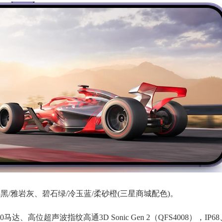
黄/水墨黑/雅岩灰、碧石绿/冷玉蓝/柔砂橙(三星商城配色)。
达、高位超声波指纹高通3D Sonic Gen 2（QFS4008），IP68、