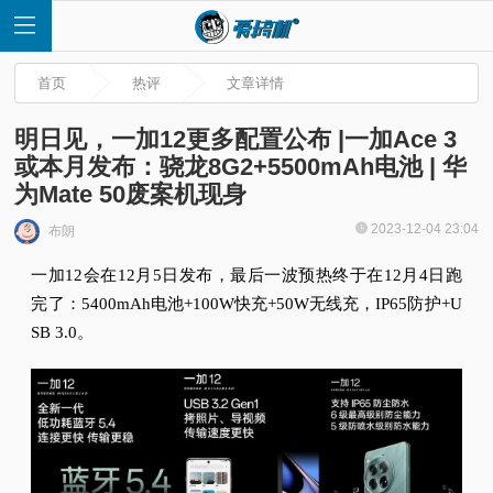
首页
热评
文章详情
明日见，一加12更多配置公布 |一加Ace 3
或本月发布：骁龙8G2+5500mAh电池 | 华
为Mate 50废案机现身
首
2023-12-04 23:04
布朗
页
一加12会在12月5日发布，最后一波预热终于在12月4日跑
完了：
5400mAh电池+100W快充+50W无线充，IP65防护+U
快
SB 3.0。
讯
评
测