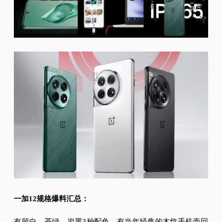
视
频
科
普
体
验
专
题
一加12规格爆料汇总：
有留白、苍绿、岩黑3种配色，有当年经典的木纹手机壳回