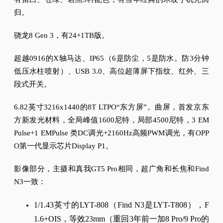
归。
骁龙8 Gen 3，有24+1TB版。
超越0916的X轴马达、IP65（6是防尘，5是防水。
防3分钟
低压水柱喷射）、USB 3.0、高位超薄屏下指纹、红外、三
段式开关。
6.82英寸3216x1440的8T LTPO“东方屏”。
曲屏，首发京东
方新发光材料，全局峰值1600尼特，局部4500尼特，3 EM
Pulse+1 EMPulse 类DC调光+2160Hz高频PWM调光，有OPP
O第一代显示芯片Display P1。
影像部分，主摄和真我GT5 Pro相同，超广角和长焦和Find
N3一致：
1/1.43英寸的LYT-808（Find N3是LYT-T808），F
1.6+OIS，等效23mm（重回3年前一加8 Pro/9 Pro的