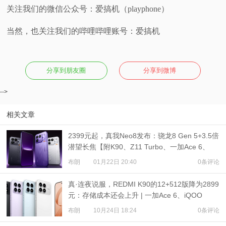
关注我们的微信公众号：爱搞机（playphone）
当然，也关注我们的哔哩哔哩账号：爱搞机
分享到朋友圈
分享到微博
-->
相关文章
2399元起，真我Neo8发布：骁龙8 Gen 5+3.5倍
潜望长焦【附K90、Z11 Turbo、一加Ace 6、
WIN RT对比】
布朗
01月22日 20:40
0条评论
真·连夜说服，REDMI K90的12+512版降为2899
元：存储成本还会上升 | 一加Ace 6、iQOO
Neo11爆料
布朗
10月24日 18:24
0条评论