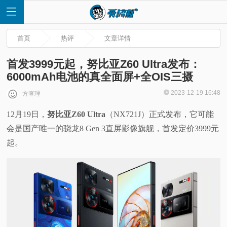
首页
热评
文章详情
首发3999元起，努比亚Z60 Ultra发布：
6000mAh电池的真全面屏+全OIS三摄
首
2023-12-19 16:48
方查理
12月19日，
努比亚Z60 Ultra
（NX721J）正式发布，它可能
页
会是国产唯一的骁龙8 Gen 3直屏影像旗舰，首发定价3999元
快
起。
讯
评
测