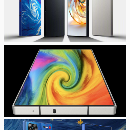
视
频
科
普
体
验
专
题