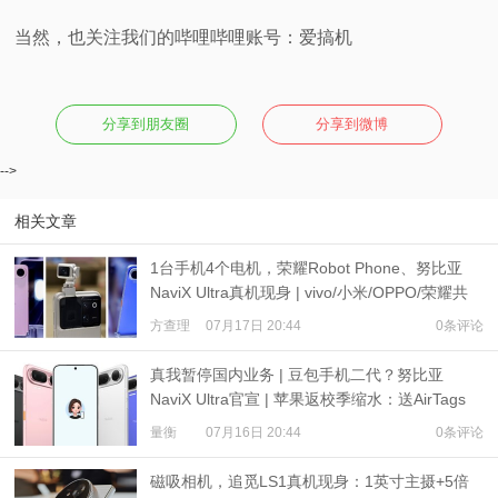
当然，也关注我们的哔哩哔哩账号：爱搞机
分享到朋友圈
分享到微博
-->
相关文章
1台手机4个电机，荣耀Robot Phone、努比亚
NaviX Ultra真机现身 | vivo/小米/OPPO/荣耀共
推公平内存机制
方查理
07月17日 20:44
0条评论
真我暂停国内业务 | 豆包手机二代？努比亚
NaviX Ultra官宣 | 苹果返校季缩水：送AirTags
量衡
07月16日 20:44
0条评论
磁吸相机，追觅LS1真机现身：1英寸主摄+5倍