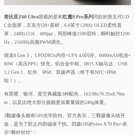
努比亚Z60 Ultra
搭载的是和
红魔9 Pro系列
同款的第五代UD
C全面屏，京东方Q9+基材，6.8英寸120Hz OLED柔性直
屏，2480x1116，400ppi，局部峰值1500尼特，瞬时触控1200
Hz，2160Hz高频PWM调光。
骁龙8 Gen 3， LPDDR5x内存+UFS 4.0闪存。6000mAh电池+
80W（高压PPS）快充。铝合金中框、0815 X轴马达、USB
3.2 Gen 1、红外、IP68、双扬声器（终于有NFC+IP68
啦！）。
有星曜、银河、星空典藏版3种配色，163.98x76.35x8.78m
m，以及比绝大部分旗舰更加重量级的246g体重。
3颗摄像头都有OIS光学防抖。官方表示，三颗摄像头错开
放，是为了防止内部磁体干扰。四摄OIS的vivo X70 Pro+表
示“啊对对对”：