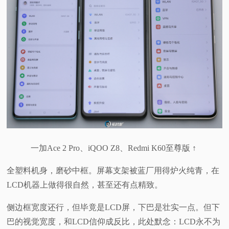
一加Ace 2 Pro、iQOO Z8、Redmi K60至尊版 ↑
全塑料机身，磨砂中框。屏幕支架被蓝厂用得炉火纯青，在
LCD机器上做得很自然，甚至还有点精致。
侧边框宽度还行，但毕竟是LCD屏，下巴是壮实一点。但下
巴的视觉宽度，和LCD信仰成反比，此处默念：LCD永不为