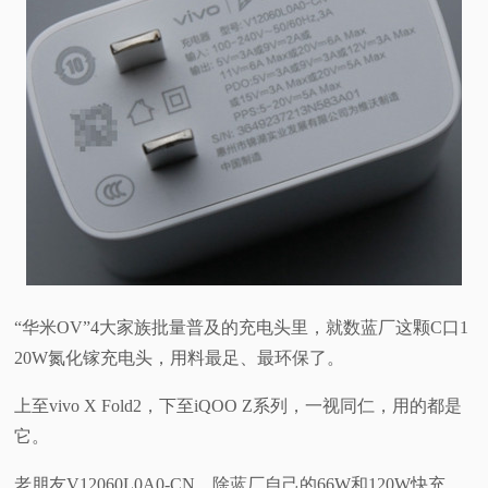
“华米OV”4大家族批量普及的充电头里，就数蓝厂这颗C口1
20W氮化镓充电头，用料最足、最环保了。
上至vivo X Fold2，下至iQOO Z系列，一视同仁，用的都是
它。
老朋友V12060L0A0-CN，除蓝厂自己的66W和120W快充，