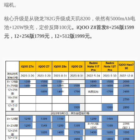
端机。
视
核心升级是从骁龙782G升级成天玑8200，依然有5000mAh电
频
池+120W快充，定价反降100元
。iQOO Z8首发8+256版1599
元，12+256版1799元，12+512版1999元。
科
普
体
验
专
题