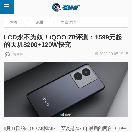
首页
评测
文章详情
LCD永不为奴！iQOO Z8评测：1599元起
的天玑8200+120W快充
首
2023-09-05 19:15
方查理
页
快
讯
评
测
8月31日的iQOO Z8和Z8x，应该是2023年最后的两台LCD中