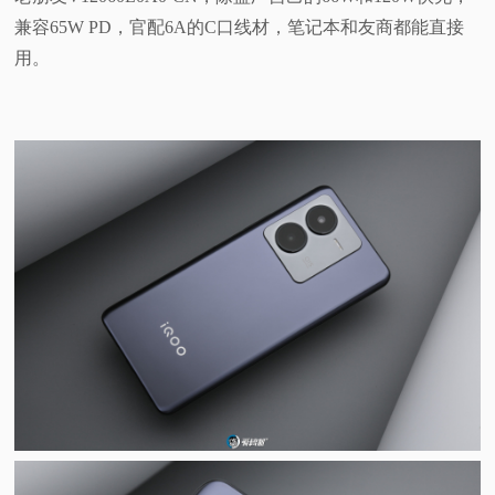
兼容65W PD，官配6A的C口线材，笔记本和友商都能直接
用。