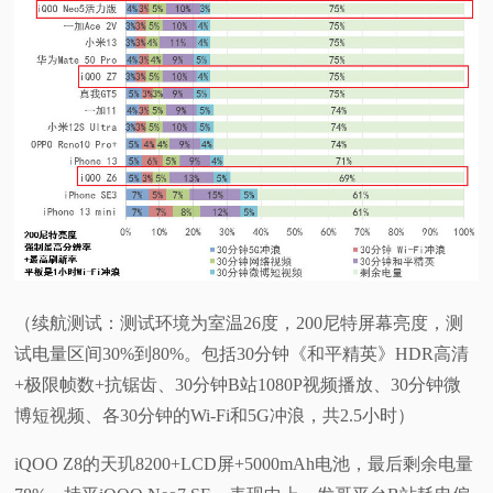
（续航测试：测试环境为室温26度，200尼特屏幕亮度，测
试电量区间30%到80%。包括30分钟《和平精英》HDR高清
+极限帧数+抗锯齿、30分钟B站1080P视频播放、30分钟微
博短视频、各30分钟的Wi-Fi和5G冲浪，共2.5小时）
iQOO Z8的天玑8200+LCD屏+5000mAh电池，最后剩余电量