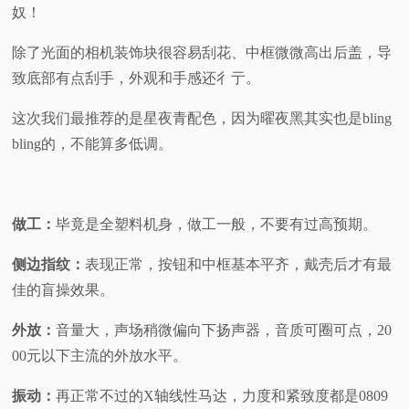
奴！
除了光面的相机装饰块很容易刮花、中框微微高出后盖，导
致底部有点刮手，外观和手感还彳亍。
这次我们最推荐的是星夜青配色，因为曜夜黑其实也是bling
bling的，不能算多低调。
做工：
毕竟是全塑料机身，做工一般，不要有过高预期。
侧边指纹：
表现正常，按钮和中框基本平齐，戴壳后才有最
佳的盲操效果。
外放：
音量大，声场稍微偏向下扬声器，音质可圈可点，20
00元以下主流的外放水平。
振动：
再正常不过的X轴线性马达，力度和紧致度都是0809