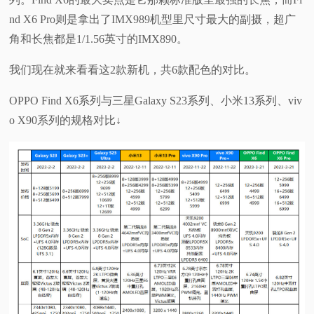
nd X6 Pro则是拿出了IMX989机型里尺寸最大的副摄，超广
视
角和长焦都是1/1.56英寸的IMX890。
频
我们现在就来看看这2款新机，共6款配色的对比。
科
OPPO Find X6系列与三星Galaxy S23系列、小米13系列、viv
o X90系列的规格对比↓
普
体
验
专
题