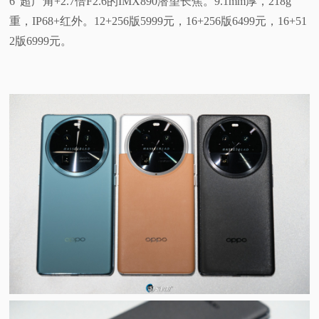
6"超广角+2.7倍F2.6的IMX890潜望长焦。9.1mm厚，218g
重，IP68+红外。12+256版5999元，16+256版6499元，16+51
2版6999元。