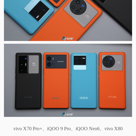
vivo X70 Pro+、iQOO 9 Pro、iQOO Neo6、vivo X80