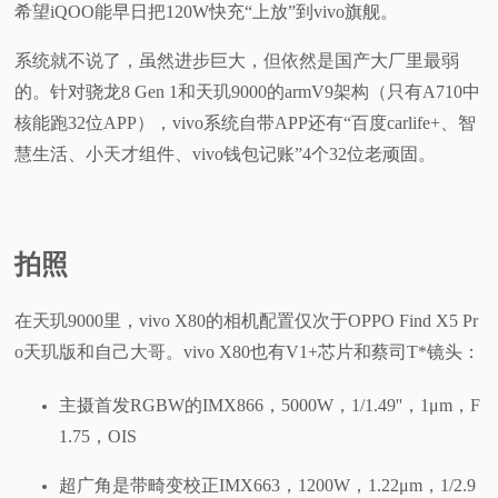
希望iQOO能早日把120W快充“上放”到vivo旗舰。
系统就不说了，虽然进步巨大，但依然是国产大厂里最弱
的。针对骁龙8 Gen 1和天玑9000的armV9架构（只有A710中
核能跑32位APP），vivo系统自带APP还有“百度carlife+、智
慧生活、小天才组件、vivo钱包记账”4个32位老顽固。
拍照
在天玑9000里，vivo X80的相机配置仅次于OPPO Find X5 Pr
o天玑版和自己大哥。vivo X80也有V1+芯片和蔡司T*镜头：
主摄首发RGBW的IMX866，5000W，1/1.49''，1μm，F
1.75，OIS
超广角是带畸变校正IMX663，1200W，1.22μm，1/2.9