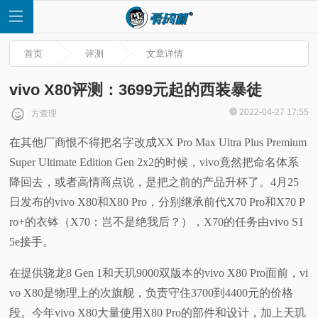
首页
评测
文章详情
vivo X80评测：3699元起的西装暴徒
2022-04-27 17:55
方查理
首
在其他厂商恨不得把名字改成XX Pro Max Ultra Plus Premium
Super Ultimate Edition Gen 2x2的时候，vivo竟然把命名体系
页
降回去，或者高情商点说，是把之前的产品升杯了。4月25
快
日发布的vivo X80和X80 Pro，分别继承前代X70 Pro和X70 P
ro+的衣钵（X70：岂不是绝我后？），X70的任务由vivo S1
讯
5e接手。
评
在提供骁龙8 Gen 1和天玑9000双版本的vivo X80 Pro面前，vi
vo X80是物理上的次旗舰，负责守住3700到4400元的价格
测
段。今年vivo X80大量使用X80 Pro的部件和设计，加上天玑