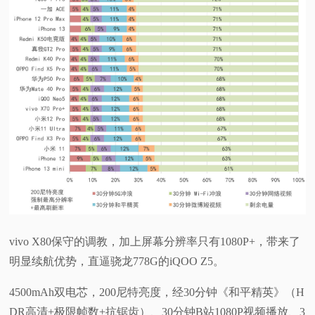
vivo X80保守的调教，加上屏幕分辨率只有1080P+，带来了
明显续航优势，直逼骁龙778G的iQOO Z5。
4500mAh双电芯，200尼特亮度，经30分钟《和平精英》（H
DR高清+极限帧数+抗锯齿）、30分钟B站1080P视频播放、3