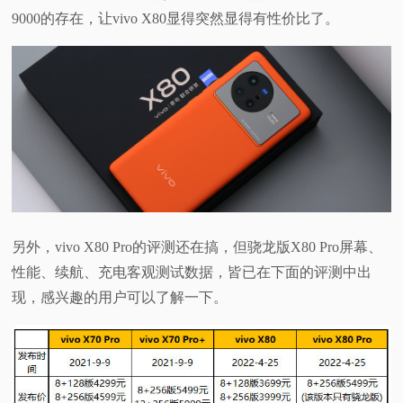
9000的存在，让vivo X80显得突然显得有性价比了。
视
频
科
普
体
另外，vivo X80 Pro的评测还在搞，但骁龙版X80 Pro屏幕、
验
性能、续航、充电客观测试数据，皆已在下面的评测中出
现，感兴趣的用户可以了解一下。
专
题