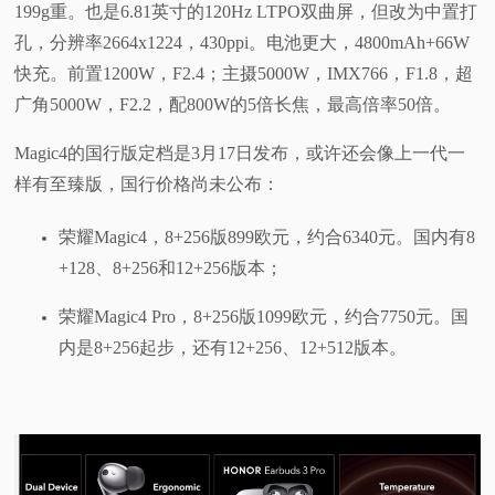
199g重。也是6.81英寸的120Hz LTPO双曲屏，但改为中置打
孔，分辨率2664x1224，430ppi。电池更大，4800mAh+66W
快充。前置1200W，F2.4；主摄5000W，IMX766，F1.8，超
广角5000W，F2.2，配800W的5倍长焦，最高倍率50倍。
Magic4的国行版定档是3月17日发布，或许还会像上一代一
样有至臻版，国行价格尚未公布：
荣耀Magic4，8+256版899欧元，约合6340元。国内有8
+128、8+256和12+256版本；
荣耀Magic4 Pro，8+256版1099欧元，约合7750元。国
内是8+256起步，还有12+256、12+512版本。