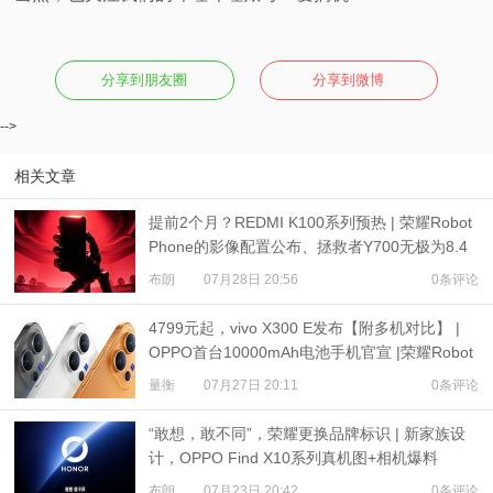
分享到朋友圈
分享到微博
-->
相关文章
提前2个月？REDMI K100系列预热 | 荣耀Robot
Phone的影像配置公布、拯救者Y700无极为8.4
英寸屏
布朗
07月28日 20:56
0条评论
4799元起，vivo X300 E发布【附多机对比】 |
OPPO首台10000mAh电池手机官宣 |荣耀Robot
Phone定档
量衡
07月27日 20:11
0条评论
“敢想，敢不同”，荣耀更换品牌标识 | 新家族设
计，OPPO Find X10系列真机图+相机爆料
布朗
07月23日 20:42
0条评论