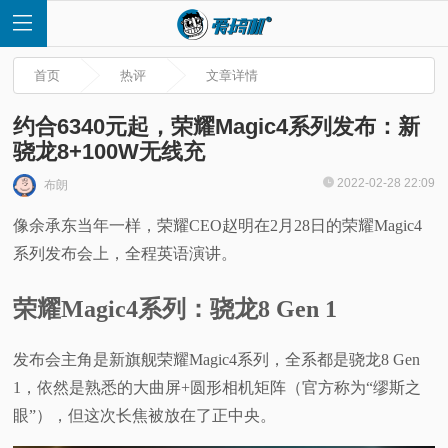
首页
热评
文章详情
约合6340元起，荣耀Magic4系列发布：新
骁龙8+100W无线充
首
2022-02-28 22:09
布朗
像余承东当年一样，荣耀CEO赵明在2月28日的荣耀Magic4
页
系列发布会上，全程英语演讲。
快
荣耀Magic4系列：骁龙8 Gen 1
讯
发布会主角是新旗舰荣耀Magic4系列，全系都是骁龙8 Gen
评
1，依然是熟悉的大曲屏+圆形相机矩阵（官方称为“缪斯之
眼”），但这次长焦被放在了正中央。
测