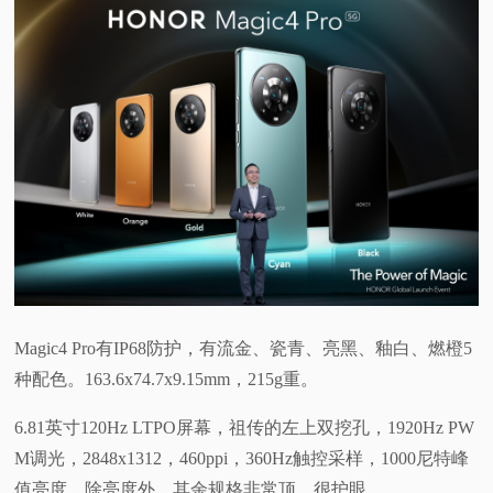
视
频
科
普
体
验
Magic4 Pro有IP68防护，有流金、瓷青、亮黑、釉白、燃橙5
专
种配色。163.6x74.7x9.15mm，215g重。
题
6.81英寸120Hz LTPO屏幕，祖传的左上双挖孔，1920Hz PW
M调光，2848x1312，460ppi，360Hz触控采样，1000尼特峰
值亮度。除亮度外，其余规格非常顶，很护眼。