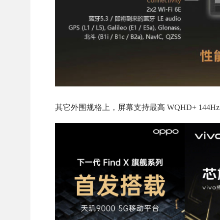
其它外围规格上，屏幕支持最高 WQHD+ 144Hz 或 FH