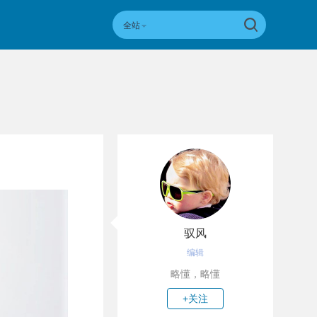
全站
驭风
编辑
略懂，略懂
+关注