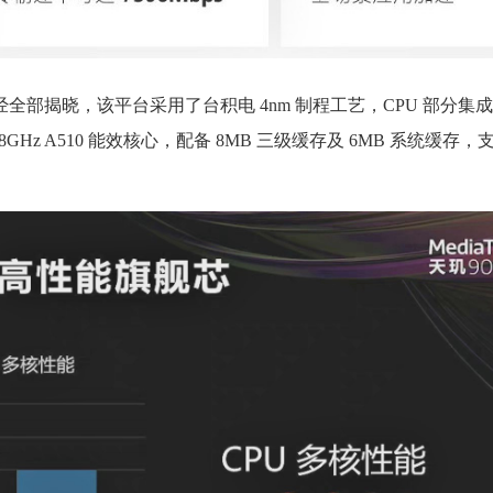
部揭晓，该平台采用了台积电 4nm 制程工艺，CPU 部分集成 1 颗
颗 1.8GHz A510 能效核心，配备 8MB 三级缓存及 6MB 系统缓存，支持