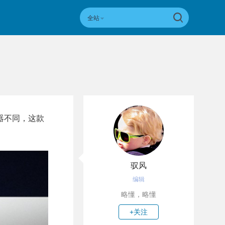
全站
示器不同，这款
驭风
编辑
略懂，略懂
+关注