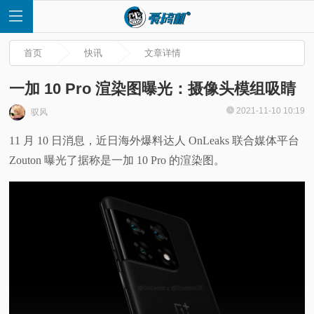
首页
快讯
文章详情
一加 10 Pro 渲染图曝光：摄像头模组吸睛
2021-11-10 10:19
驭风
首
11 月 10 日消息，近日海外爆料达人 OnLeaks 联合媒体平台
Zouton 曝光了据称是一加 10 Pro 的渲染图。
页
快
讯
评
测