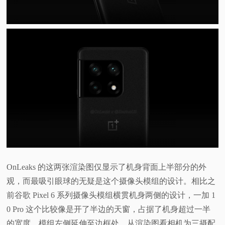
视
频
科
普
体
验
OnLeaks 的这两张渲染图仅显示了机身背面上半部分的外
专
观，而最吸引眼球的无疑是这个摄像头模组的设计。相比之
题
前谷歌 Pixel 6 系列摄像头模组横贯机身两侧的设计，一加 1
0 Pro 这个比较像是开了半边的天窗，占据了机身超过一半
的宽度，模组左侧延伸至边框处。从渲染图看相机为三摄配