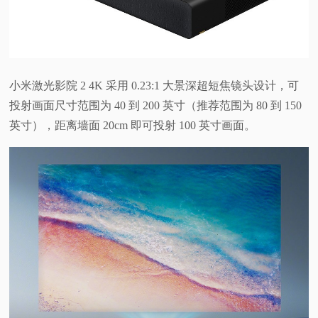
视
频
小米激光影院 2 4K 采用 0.23:1 大景深超短焦镜头设计，可
科
投射画面尺寸范围为 40 到 200 英寸（推荐范围为 80 到 150
英寸），距离墙面 20cm 即可投射 100 英寸画面。
普
体
验
专
题