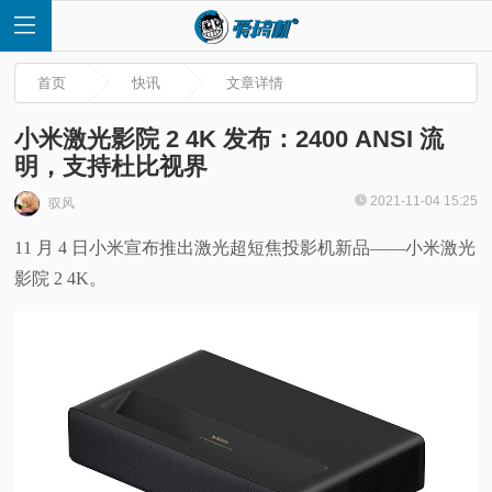
首页
快讯
文章详情
小米激光影院 2 4K 发布：2400 ANSI 流
明，支持杜比视界
首
2021-11-04 15:25
驭风
11 月 4 日小米宣布推出激光超短焦投影机新品——小米激光
页
影院 2 4K。
快
讯
评
测