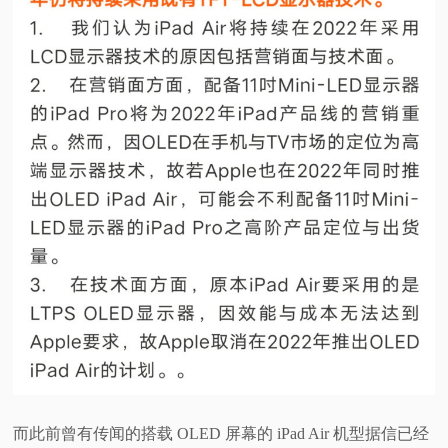
视
频
科
普
体
验
专
题
而此前曾有传闻的搭载 OLED 屏幕的 iPad Air 机型据信已经