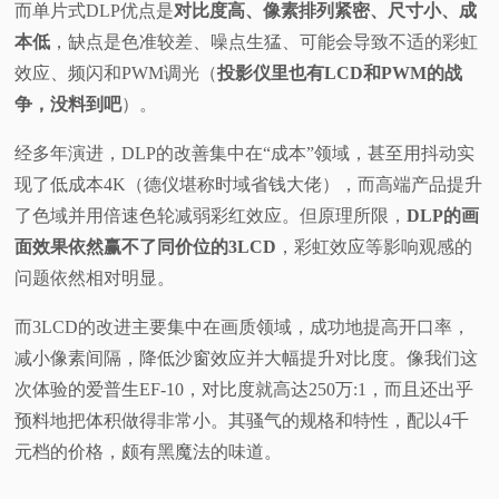
而单片式DLP优点是
对比度高、像素排列紧密、尺寸小、成
本低
，缺点是色准较差、噪点生猛、可能会导致不适的彩虹
效应、频闪和PWM调光（
投影仪里也有LCD和PWM的战
争，没料到吧
）。
经多年演进，DLP的改善集中在“成本”领域，甚至用抖动实
现了低成本4K（德仪堪称时域省钱大佬），而高端产品提升
了色域并用倍速色轮减弱彩红效应。但原理所限，
DLP的画
面效果依然赢不了同价位的3LCD
，彩虹效应等影响观感的
问题依然相对明显。
而3LCD的改进主要集中在画质领域，成功地提高开口率，
减小像素间隔，降低沙窗效应并大幅提升对比度。像我们这
次体验的爱普生EF-10，对比度就高达250万:1，而且还出乎
预料地把体积做得非常小。其骚气的规格和特性，配以4千
元档的价格，颇有黑魔法的味道。