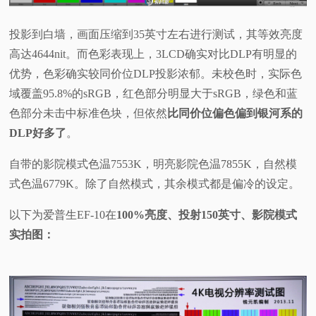
投影到白墙，画面压缩到35英寸左右进行测试，其等效亮度
高达4644nit。而色彩表现上，3LCD确实对比DLP有明显的
优势，色彩确实较同价位DLP投影浓郁。未校色时，实际色
域覆盖95.8%的sRGB，红色部分明显大于sRGB，绿色和蓝
色部分未击中标准色块，但依然
比同价位偏色偏到银河系的
DLP好多了
。
自带的影院模式色温7553K，明亮影院色温7855K，自然模
式色温6779K。除了自然模式，其余模式都是偏冷的设定。
以下为爱普生EF-10在
100%亮度、投射150英寸、影院模式
实拍图：