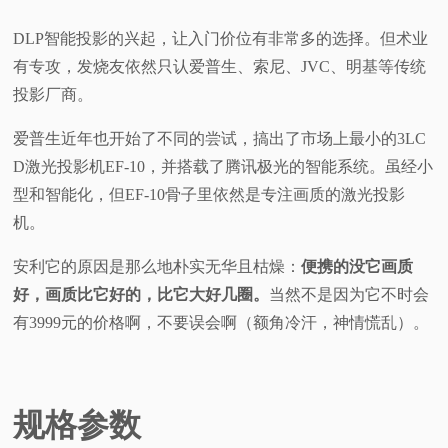
视
DLP智能投影的兴起，让入门价位有非常多的选择。但术业
有专攻，发烧友依然只认爱普生、索尼、JVC、明基等传统
频
投影厂商。
科
爱普生近年也开始了不同的尝试，搞出了市场上最小的3LC
D激光投影机EF-10，并搭载了腾讯极光的智能系统。虽经小
普
型和智能化，但EF-10骨子里依然是专注画质的激光投影
机。
体
安利它的原因是那么地朴实无华且枯燥：
便携的没它画质
验
好，画质比它好的，比它大好几圈。
当然不是因为它不时会
有3999元的价格啊，不要误会啊（额角冷汗，神情慌乱）。
专
题
规格参数