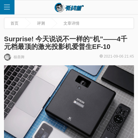
首页
评测
文章详情
Surprise! 今天说说不一样的“机”——4千
元档最顶的激光投影机爱普生EF-10
首
2021-09-06 21:45
杨善舞
页
快
讯
评
测