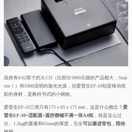
虽然有0.62英寸的3LCD（比部分5000元级的产品都大，Surp
rise！）和1000流明的激光光源，但爱普生EF-10却是移动投
影的身材，是教科书式的小钢炮。
爱普生EF-10三维只有175 x 65 x 175 mm，这是什么概念？
爱
普生EF-10+适配器+遥控都铺不满一张A4纸
，就是这么过
分。1.2kg的重量和65mm的厚度，完全
可以塞进背包，陪你
出行。