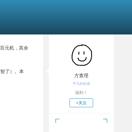
百元机，其余
见智了）。本
方查理
。
平凡的机佬
福利！
+关注