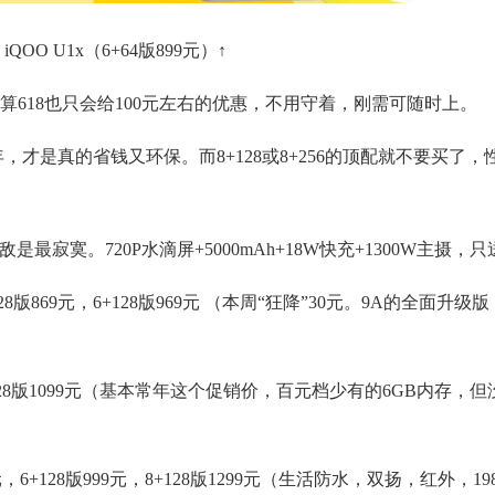
iQOO U1x（6+64版899元）↑
618也只会给100元左右的优惠，不用守着，刚需可随时上。
才是真的省钱又环保。而8+128或8+256的顶配就不要买了，
（无敌是最寂寞。720P水滴屏+5000mAh+18W快充+1300W主摄
+128版869元，6+128版969元 （本周“狂降”30元。9A的全面升级版
，6+128版1099元（基本常年这个促销价，百元档少有的6GB内存，但没
899元，6+128版999元，8+128版1299元（生活防水，双扬，红外，198