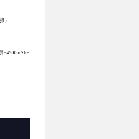
W主摄）
4500mAh+