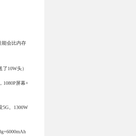
性能会比内存
，只送了10W头）
，1080P屏幕+
5G。1300W
g+6000mAh