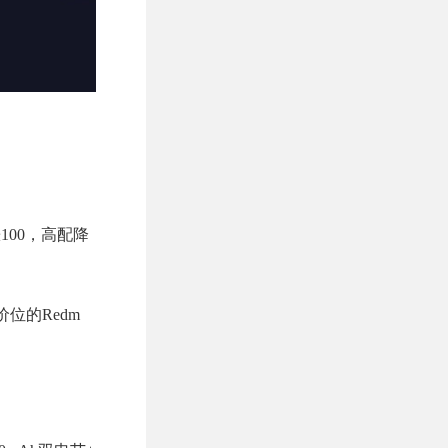
配涨100，高配降
价位的Redm