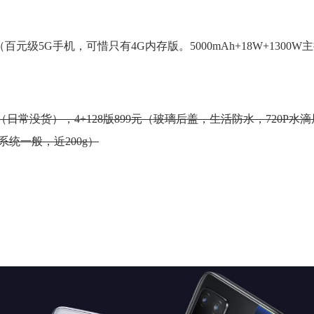
58元 （百元级5G手机，可惜只有4G内存版。5000mAh+18W+1300
元（日常没货），4+128版899元（玻璃后盖，生活防水，720P水滴屏+
但系统一般，近200g）