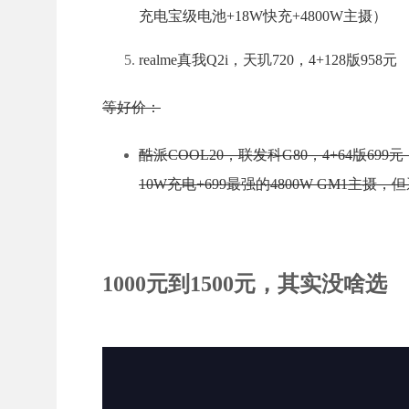
充电宝级电池+18W快充+4800W主摄）
realme真我Q2i，天玑720，4+128版9
等好价：
酷派COOL20，联发科G80，4+64版699
10W充电+699最强的4800W GM1主摄，
1000元到1500元，其实没啥选