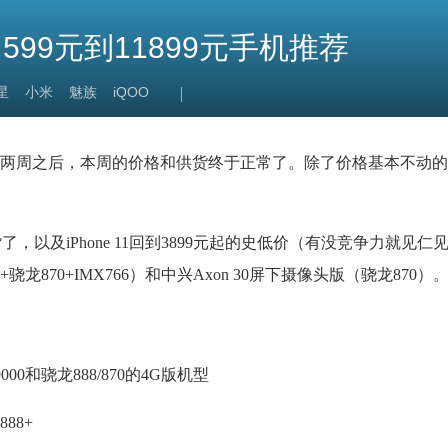
599元到11899元手机推荐
星
小米
魅族
iQOO
两周之后，本周的价格和供货终于正常了。除了价格基本不动的
了，以及iPhone 11回到3899元起的史低价（有没竞争力就见仁
骁龙870+IMX766）和中兴Axon 30屏下摄像头版（骁龙870）
0和骁龙888/870的4G版机型
88+