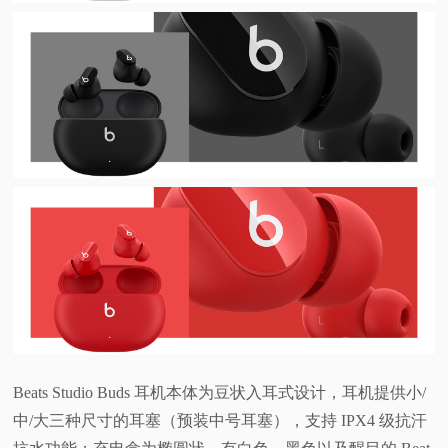
视
频
科
普
体
验
专
题
Beats Studio Buds 耳机本体为豆状入耳式设计，耳机提供小/
中/大三种尺寸的耳塞（预装中号耳塞），支持 IPX4 级抗汗