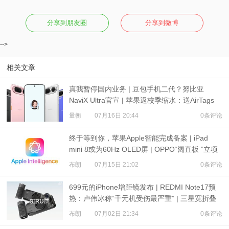
分享到朋友圈
分享到微博
-->
相关文章
真我暂停国内业务 | 豆包手机二代？努比亚
NaviX Ultra官宣 | 苹果返校季缩水：送AirTags
量衡
07月16日 20:44
0条评论
终于等到你，苹果Apple智能完成备案 | iPad
mini 8或为60Hz OLED屏 | OPPO“阔直板 ”立项
布朗
07月15日 21:02
0条评论
699元的iPhone增距镜发布 | REDMI Note17预
热：卢伟冰称“千元机受伤最严重” | 三星宽折叠
或7月22日发布
布朗
07月02日 21:34
0条评论