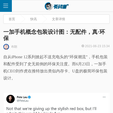
首页
快讯
文章详情
一加手机概念包装设计图：无配件，真·环
保
首
2021-06-23 15:34
布朗
自从iPhone 12系列掀起不送充电头的“环保潮流”，手机包装
页
和配件受到了史无前例的环保关注度。而6月23日，一加手
快
机CEO刘作虎在推特放出类似内存卡、U盘的极简环保包装
设计。
讯
评
测