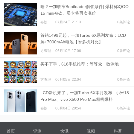
哈？一加收窄Bootloader解锁条件| 爆料称iQOO
15 mini被砍、显卡将再次涨价
布朗
07月24日 21:13
0条评论
首销1499元起，一加Turbo 6X系列发布：LCD
屏+7000mAh电池【附多机对比】
方查理
06月10日 17:06
0条评论
买不下手，618手机推荐：等等党一败涂地
方查理
06月05日 22:04
0条评论
LCD新机来了，一加Turbo 6X本月发布 | 小米18
Pro Max、vivo X500 Pro Max相机爆料
布朗
06月04日 20:54
0条评论
首页
评测
快讯
视频
科普