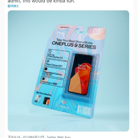
视
频
科
普
体
验
专
题