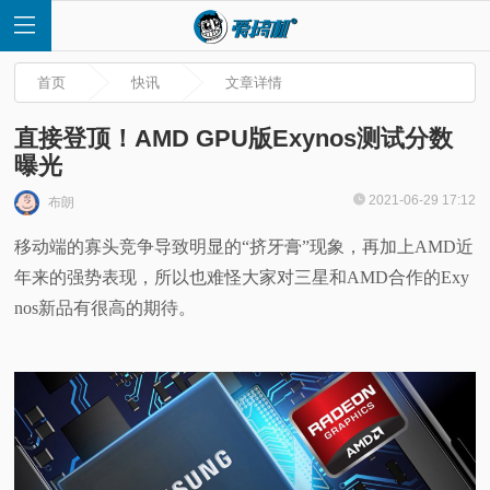
首页
快讯
文章详情
直接登顶！AMD GPU版Exynos测试分数
曝光
首
2021-06-29 17:12
布朗
移动端的寡头竞争导致明显的“挤牙膏”现象，再加上AMD近
页
年来的强势表现，所以也难怪大家对三星和AMD合作的Exy
快
nos新品有很高的期待。
讯
评
测