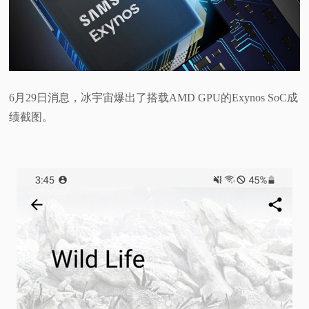
视
频
科
6月29日消息，冰宇宙爆出了搭载AMD GPU的Exynos SoC成
绩截图。
普
体
验
专
题