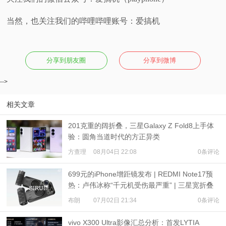
当然，也关注我们的哔哩哔哩账号：爱搞机
分享到朋友圈
分享到微博
-->
相关文章
201克重的阔折叠，三星Galaxy Z Fold8上手体
验：圆角当道时代的方正异类
方查理
08月04日 22:08
0条评论
699元的iPhone增距镜发布 | REDMI Note17预
热：卢伟冰称“千元机受伤最严重” | 三星宽折叠
或7月22日发布
布朗
07月02日 21:34
0条评论
vivo X300 Ultra影像汇总分析：首发LYTIA