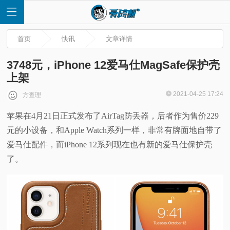
首页
快讯
文章详情
3748元，iPhone 12爱马仕MagSafe保护壳
上架
首
2021-04-25 17:24
方查理
苹果在4月21日正式发布了AirTag防丢器，后者作为售价229
页
元的小设备，和Apple Watch系列一样，非常有牌面地自带了
快
爱马仕配件，而iPhone 12系列现在也有新的爱马仕保护壳
了。
讯
评
测