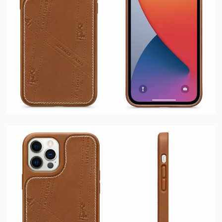
视
频
科
普
体
验
专
题