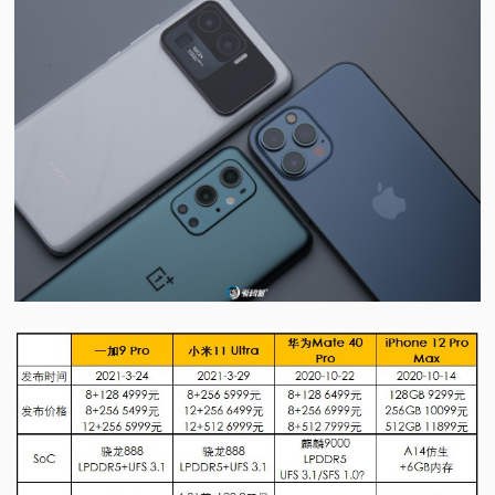
视
频
科
普
体
验
专
题