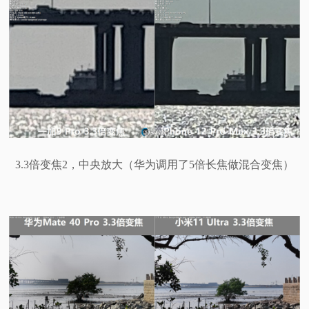
3.3倍变焦2，中央放大（华为调用了5倍长焦做混合变焦）