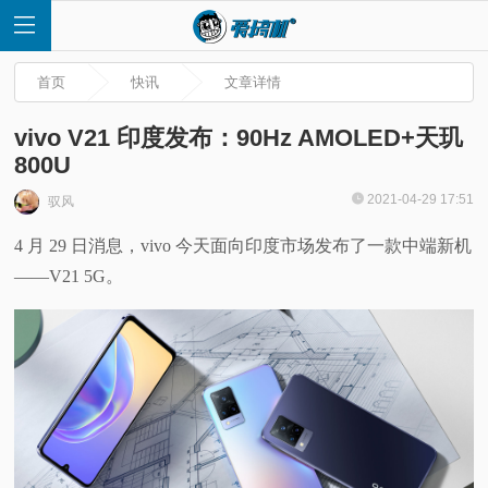
首页
快讯
文章详情
vivo V21 印度发布：90Hz AMOLED+天玑
800U
首
2021-04-29 17:51
驭风
4 月 29 日消息，vivo 今天面向印度市场发布了一款中端新机
页
——V21 5G。
快
讯
评
测