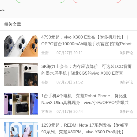
-->
相关文章
4799元起，vivo X300 E发布【附多机对比】 |
OPPO首台10000mAh电池手机官宣 |荣耀Robot
Phone定档
量衡
07月27日 20:11
0条评论
SK海力士会长：内存应该降价 | 可选装LCD背屏
的墨水屏手机 | 骁龙8G5的vivo X300 E官宣
布朗
07月20日 21:52
0条评论
1台手机4个电机，荣耀Robot Phone、努比亚
NaviX Ultra真机现身 | vivo/小米/OPPO/荣耀共
推公平内存机制
方查理
07月17日 20:44
0条评论
1299元起，REDMI Note 17系列发布【附畅享
90系列、荣耀X80PM、vivo Y600 Pro对比】