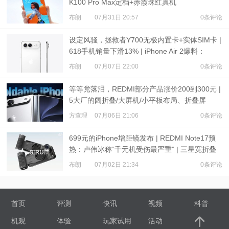
K100 Pro Max定档+赤霞珠红真机
布朗
07月31日 20:57
0条评论
设定风骚，拯救者Y700无极内置卡+实体SIM卡 |
618手机销量下滑13% | iPhone Air 2爆料：
3500mAh电池
布朗
07月07日 22:00
0条评论
等等党落泪，REDMI部分产品涨价200到300元 |
5大厂的阔折叠/大屏机/小平板布局、折叠屏
iPhone爆料
方查理
07月06日 21:06
0条评论
699元的iPhone增距镜发布 | REDMI Note17预
热：卢伟冰称“千元机受伤最严重” | 三星宽折叠
或7月22日发布
布朗
07月02日 21:34
0条评论
首页
评测
快讯
视频
科普
机观
体验
玩家试用
活动