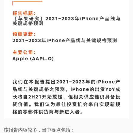
视
频
科
普
体
验
专
题
该报告内容较多，当中要点包括：