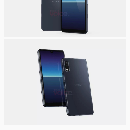
视
频
科
普
体
验
专
题