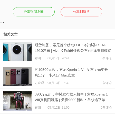
分享到朋友圈
分享到微博
-->
相关文章
通货膨胀，索尼首个移动LOFIC传感器LYTIA
L910发布 | vivo X Fold6外观公布+无线电脑模式
布朗
06月17日 20:41
0条评论
约10500元起，索尼Xperia 1 VIII发布：光变长
焦没了 | 小米17 Max官宣
方查理
05月13日 22:32
0条评论
390万元起，宇树发布载人机甲 | 索尼Xperia 1
VIII真机图泄露 | 天玑9600新料：单核追平苹
果？
布朗
05月12日 21:00
0条评论