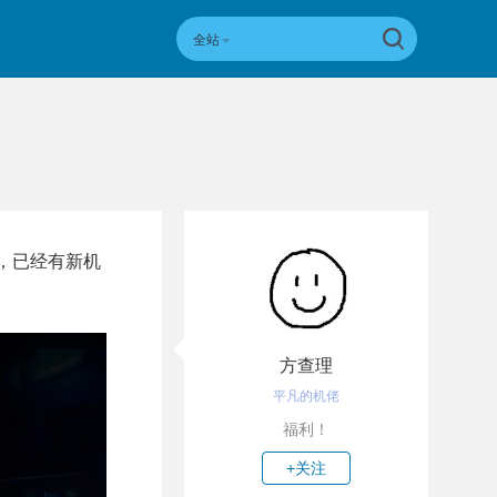
全站
日，已经有新机
方查理
平凡的机佬
福利！
+关注