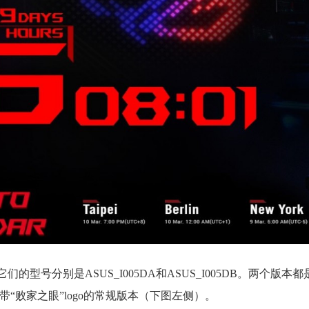
号分别是ASUS_I005DA和ASUS_I005DB。两个版本都是骁
盖带“败家之眼”logo的常规版本（下图左侧）。