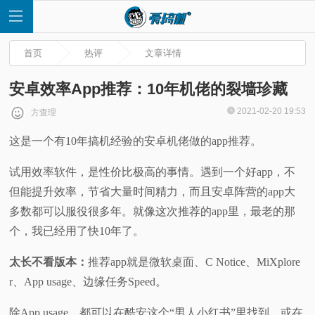
首页
热评
文章详情
安卓效率App推荐：10年机佬的裂墙珍藏
2021-02-20 19:53
方查理
首
这是一个有10年搞机经验的安卓机佬做的app推荐。
页
试用效率软件，是性价比极高的事情。遇到一个好app，不
但能提升效率，节省大量时间精力，而且安卓阵营的app大
快
多数都可以服役很多年。就像这次推荐的app里，最老的那
个，我已经用了快10年了。
讯
太长不看版本：
推荐app就是微软桌面、C Notice、MiXplore
评
r、App usage、边缘任务Speed。
测
除App usage，都可以在酷安这个“男人小红书”里找到，或在