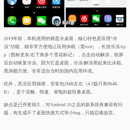
2019年前，本机佬用的都是冷桌面，核心特色是应用“冷
冻”功能，能非常方便地让应用休眠（需root），长按冷冻Ap
p（图标变灰/右下角多个雪花标记），点击自动解冻，锁屏
后自动恢复冷冻。因为它是桌面，冷冻/解冻用起来比冰箱、
黑洞都方便。非常适合当时的国内应用环境。
此外，其没应用抽屉，安装包2MB左右（4.5版只有864K
B），是个流畅、快速、省电的超轻量桌面。
缺点是已停更很久，对Android 10之后的新系统有兼容有问
题，有生成不了桌面快捷方式等小bug，只能忍痛放弃。