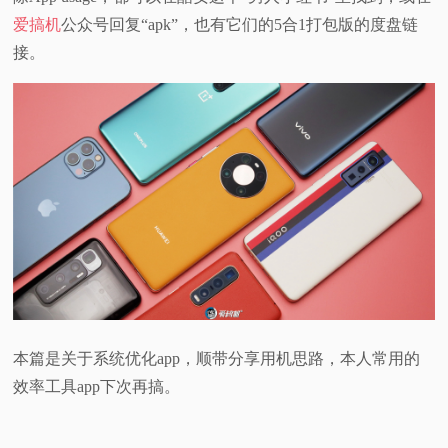
爱搞机
公众号回复“apk”，也有它们的5合1打包版的度盘链
视
接。
频
科
普
体
验
专
本篇是关于系统优化app，顺带分享用机思路，本人常用的
题
效率工具app下次再搞。