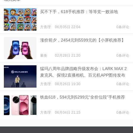
买不下手，618手机推荐：等等党一败涂地
方查理
06月05日 22:04
0条评论
涨价前夕，2454元到5599元的【小屏机推荐】
量衡
02月28日 21:20
0条评论
猛玛八周年品牌战略升级发布会：LARK MAX 2
麦克风、探境2直播相机、百元机APP图传发布
方查理
08月26日 19:30
0条评论
铁血618，594元到5299元“全价位段”手机推荐
方查理
06月04日 21:15
0条评论