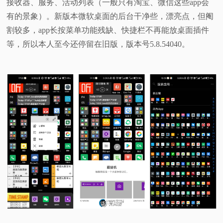
接收器、服务、活动列表（一般只有淘宝、微信这些app会
有的景象）。新版本微软桌面的后台干净些，漂亮点，但阉
割较多，app长按菜单功能残缺、快捷栏不再能放桌面插件
等，所以本人至今还停留在旧版，版本号5.8.54040。