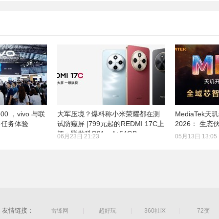
00 ，vivo 与联
大军压境？爆料称小米荣耀都在测
MediaTek
多任务体验
试防窥屏 |799元起的REDMI 17C上
2026： 生
架：联发科G81，4+64GB
06月23日 21:23
05月13日 13:05
友情链接：
雷锋网
|
超好玩
|
360社区
|
72变