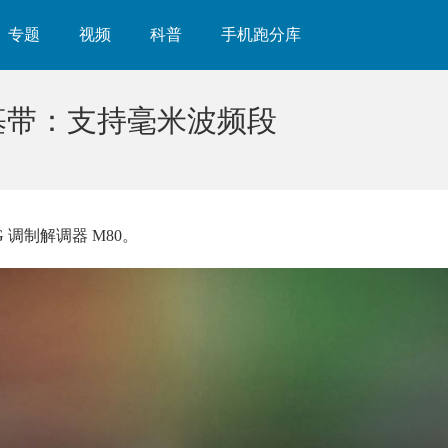
专题
视频
科普
手机跑分库
 基带：支持毫米波频段
 调制解调器 M80。