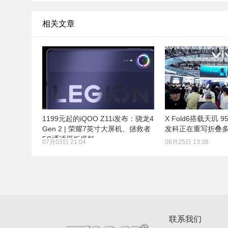
相关文章
1199元起的iQOO Z11i发布：骁龙4
X Fold6搭载天玑 95
Gen 2 | 荣耀7英寸大屏机、拯救者
发科正在重写折叠
5G通话平板爆料
07月03日 21:04
06月25日 13:38
联系我们