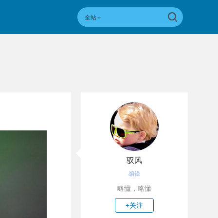
全站
驭风
编辑
略懂，略懂
+关注