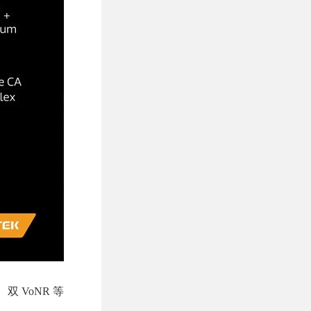
、双 VoNR 等