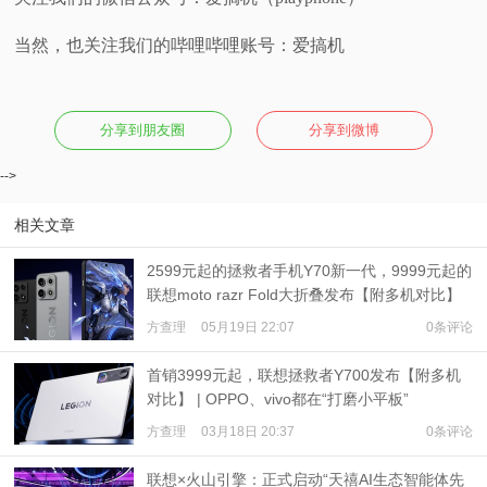
当然，也关注我们的哔哩哔哩账号：爱搞机
分享到朋友圈
分享到微博
-->
相关文章
2599元起的拯救者手机Y70新一代，9999元起的
联想moto razr Fold大折叠发布【附多机对比】
方查理
05月19日 22:07
0条评论
首销3999元起，联想拯救者Y700发布【附多机
对比】 | OPPO、vivo都在“打磨小平板”
方查理
03月18日 20:37
0条评论
联想×火山引擎：正式启动“天禧AI生态智能体先