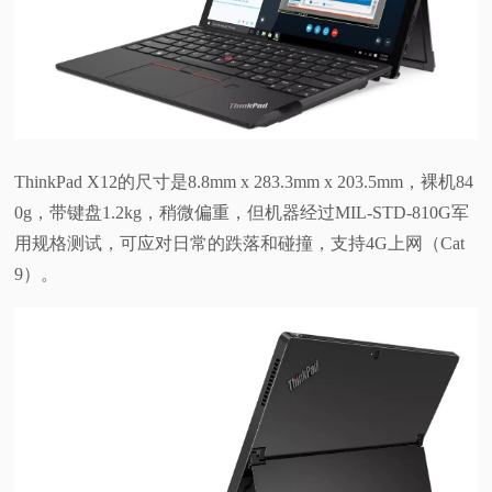
视
频
科
ThinkPad X12的尺寸是8.8mm x 283.3mm x 203.5mm，裸机84
普
0g，带键盘1.2kg，稍微偏重，但机器经过MIL-STD-810G军
用规格测试，可应对日常的跌落和碰撞，支持4G上网（Cat
体
9）。
验
专
题