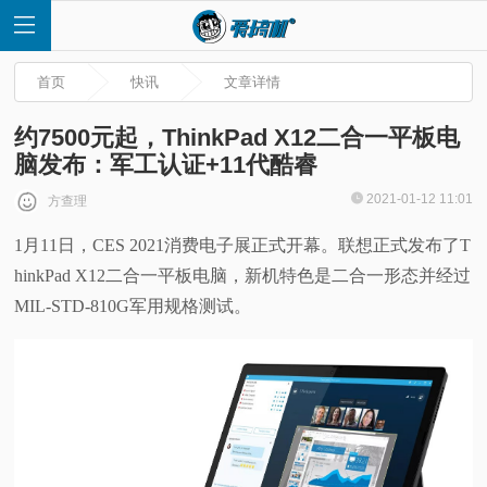
首页
快讯
文章详情
约7500元起，ThinkPad X12二合一平板电
脑发布：军工认证+11代酷睿
首
2021-01-12 11:01
方查理
1月11日，CES 2021消费电子展正式开幕。联想正式发布了T
页
hinkPad X12二合一平板电脑，新机特色是二合一形态并经过
快
MIL-STD-810G军用规格测试。
讯
评
测