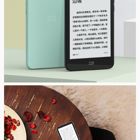
视
频
科
普
体
验
专
题