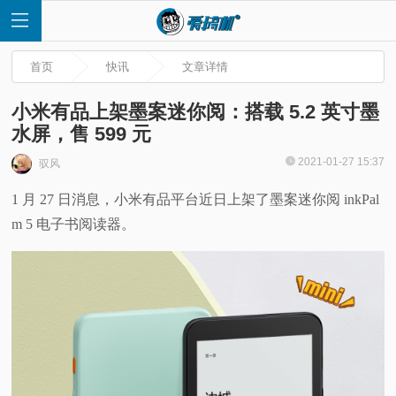
首页
快讯
文章详情
小米有品上架墨案迷你阅：搭载 5.2 英寸墨
水屏，售 599 元
首
2021-01-27 15:37
驭风
1 月 27 日消息，小米有品平台近日上架了墨案迷你阅 inkPal
页
m 5 电子书阅读器。
快
讯
评
测