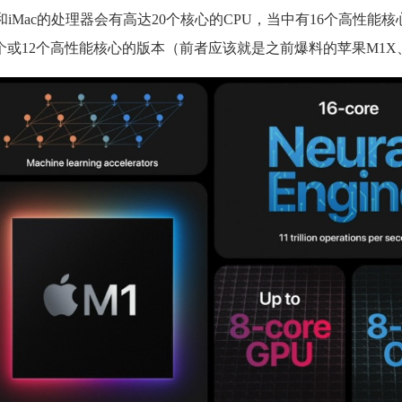
o和iMac的处理器会有高达20个核心的CPU，当中有16个高性能核
或12个高性能核心的版本（前者应该就是之前爆料的苹果M1X