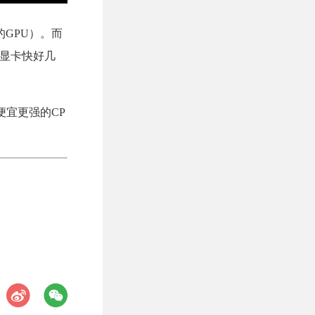
的GPU）。而
D显卡快好几
便宜更强的CP