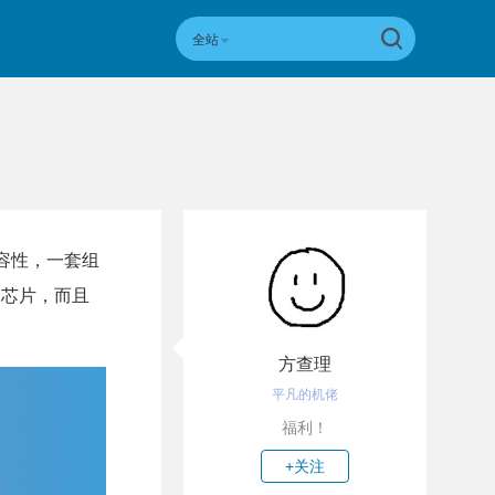
全站
容性，一套组
的芯片，而且
方查理
平凡的机佬
福利！
+关注