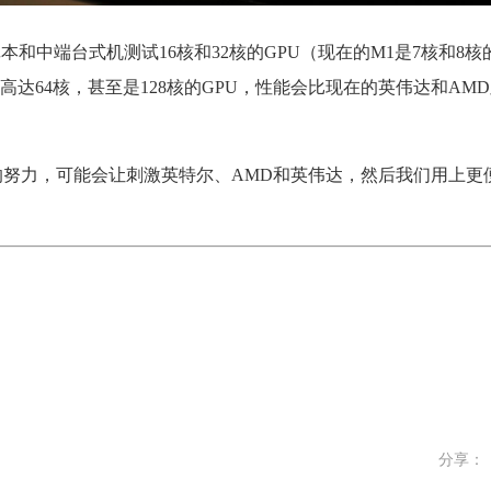
和中端台式机测试16核和32核的GPU（现在的M1是7核和8核
出高达64核，甚至是128核的GPU，性能会比现在的英伟达和AM
，但苹果的努力，可能会让刺激英特尔、AMD和英伟达，然后我们用上更
分享：