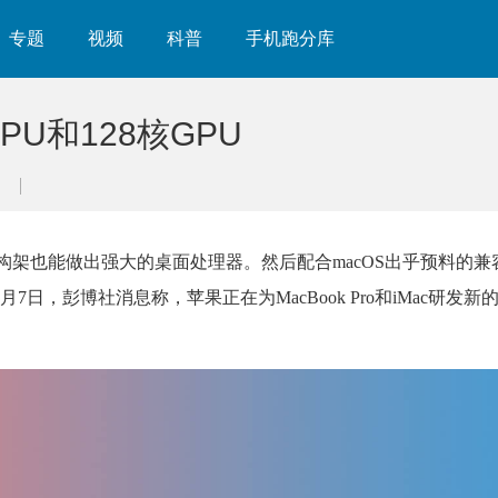
专题
视频
科普
手机跑分库
U和128核GPU
构架也能做出强大的桌面处理器。然后配合macOS出乎预料的兼
日，彭博社消息称，苹果正在为MacBook Pro和iMac研发新