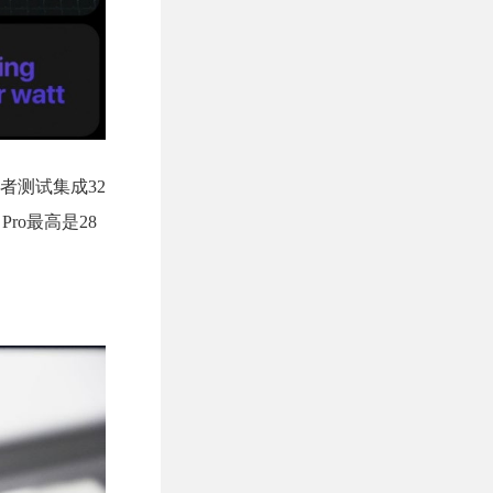
后者测试集成32
ro最高是28