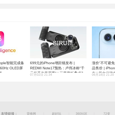
ple智能完成备
699元的iPhone增距镜发布 |
涨价“不可避免
或为60Hz OLED屏
REDMI Note17预热：卢伟冰称“千
品售价 | iPho
项
元机受伤最严重” | 三星宽折叠或7
布 | 第六代骁
07月02日 21:34
06月18日 21:20
月22日发布
单：有两种内
友情链接：
雷锋网
|
超好玩
|
360社区
|
72变