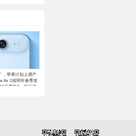
” ，苹果计划上调产
ne Air 2或明年春季发
龙8至尊版Pro样品清
存