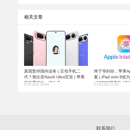
相关文章
真我暂停国内业务 | 豆包手机二
终于等到你，苹果Ap
代？努比亚NaviX Ultra官宣 | 苹果
案 | iPad mini 8
返校季缩水：送AirTags
| OPPO“阔直板 ”立
07月16日 20:44
07月15日 21:02
联系我们