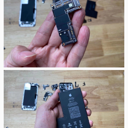
视
频
科
普
体
验
专
题