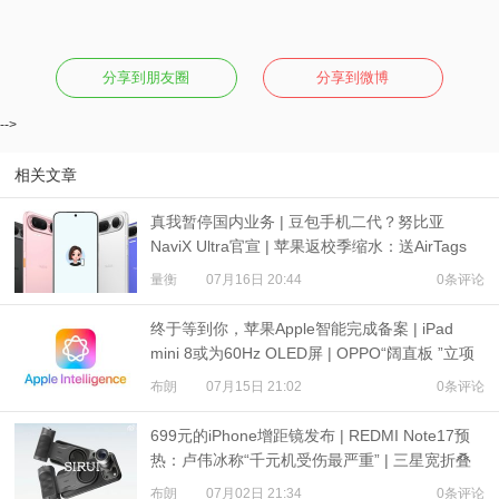
分享到朋友圈
分享到微博
-->
相关文章
真我暂停国内业务 | 豆包手机二代？努比亚
NaviX Ultra官宣 | 苹果返校季缩水：送AirTags
量衡
07月16日 20:44
0条评论
终于等到你，苹果Apple智能完成备案 | iPad
mini 8或为60Hz OLED屏 | OPPO“阔直板 ”立项
布朗
07月15日 21:02
0条评论
699元的iPhone增距镜发布 | REDMI Note17预
热：卢伟冰称“千元机受伤最严重” | 三星宽折叠
或7月22日发布
布朗
07月02日 21:34
0条评论