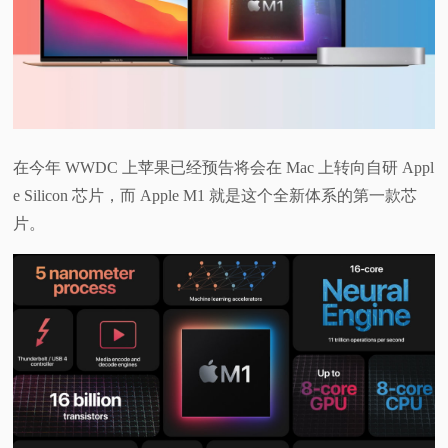
视
频
科
在今年 WWDC 上苹果已经预告将会在 Mac 上转向自研 Appl
普
e Silicon 芯片，而 Apple M1 就是这个全新体系的第一款芯
片。
体
验
专
题