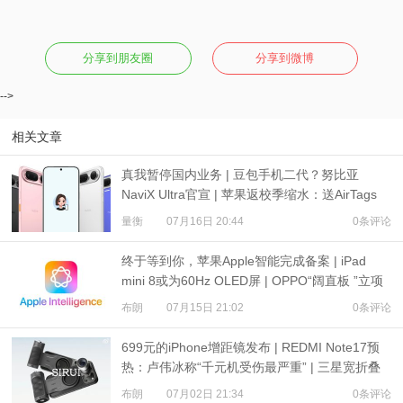
分享到朋友圈
分享到微博
-->
相关文章
真我暂停国内业务 | 豆包手机二代？努比亚
NaviX Ultra官宣 | 苹果返校季缩水：送AirTags
量衡
07月16日 20:44
0条评论
终于等到你，苹果Apple智能完成备案 | iPad
mini 8或为60Hz OLED屏 | OPPO“阔直板 ”立项
布朗
07月15日 21:02
0条评论
699元的iPhone增距镜发布 | REDMI Note17预
热：卢伟冰称“千元机受伤最严重” | 三星宽折叠
或7月22日发布
布朗
07月02日 21:34
0条评论