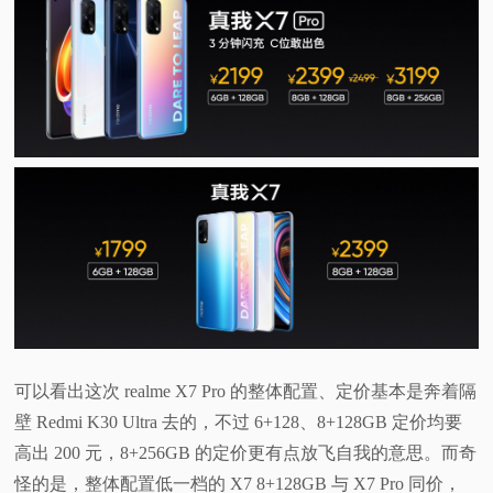
可以看出这次 realme X7 Pro 的整体配置、定价基本是奔着隔
壁 Redmi K30 Ultra 去的，不过 6+128、8+128GB 定价均要
高出 200 元，8+256GB 的定价更有点放飞自我的意思。而奇
怪的是，整体配置低一档的 X7 8+128GB 与 X7 Pro 同价，