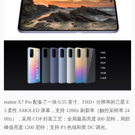
视
频
科
普
体
验
专
realme X7 Pro 配备了一块 6.55 英寸、FHD+ 分辨率的三星 E
3 柔性 AMOLED 屏幕，支持 120Hz 刷新率（触控采样率 24
题
0Hz），采用 COP 封装工艺；全局最高亮度 800 尼特，局部
峰值亮度 1200 尼特；支持 P3 色域和类 DC 调光。