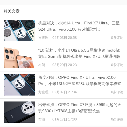
相关文章
机皇对决，小米14 Ultra、Find X7 Ultra、三星
S24 Ultra、vivo X100 Pro拍照对比
方查理
04月03日 20:58
0条评论
“10倍速”，小米14 Ultra 5.5G网络测速|moto骁
龙8s Gen 3新机外观出炉|Find X7U卫星通信版
开卖
布朗
03月29日 20:23
0条评论
角度刁钻，OPPO Find X7 Ultra、vivo X100
Pro、小米13U和三星S23U取景框与高像素模式
对比
方查理
02月07日 21:34
0条评论
出奇丝滑，OPPO Find X7评测：3999元起的天
玑9300+LYT808主摄+3倍潜望长焦
布朗
01月17日 17:00
0条评论