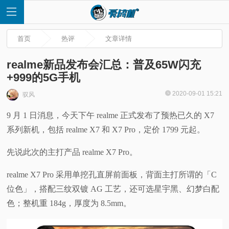
首页
热评
文章详情
realme新品发布会汇总：普及65W闪充
+999的5G手机
首
2020-09-01 15:21
驭风
9 月 1 日消息，今天下午 realme 正式发布了预热已久的 X7
页
系列新机，包括 realme X7 和 X7 Pro，定价 1799 元起。
快
先说此次的主打产品 realme X7 Pro。
讯
realme X7 Pro 采用单挖孔直屏前面板，背面主打所谓的「C
位色」，搭配三纹双镀 AG 工艺，还可选星宇黑、幻梦白配
评
色；整机重 184g，厚度为 8.5mm。
测