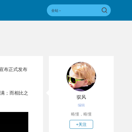
全站
 就宣布正式发布
全充满；而相比之
驭风
编辑
略懂，略懂
+关注