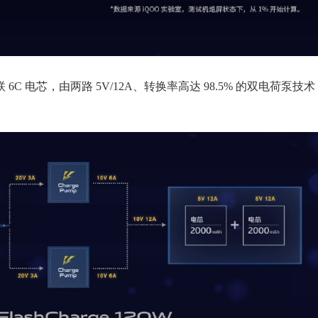
 6C 电芯，由两路 5V/12A、转换率高达 98.5% 的双电荷泵