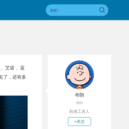
全站
曼、艾诺 、蓝
过去了，还有多
布朗
编辑
机佬工具人
+关注