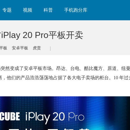
专题
视频
科普
手机跑分库
ay 20 Pro平板开卖
平板
安卓平板
虎贲
/MP5 市场突然变成了安卓平板市场。昂达、台电、酷比魔方、原道、纽
无两，他们的产品浩浩荡荡地占据了各大电子卖场的柜台。10 年