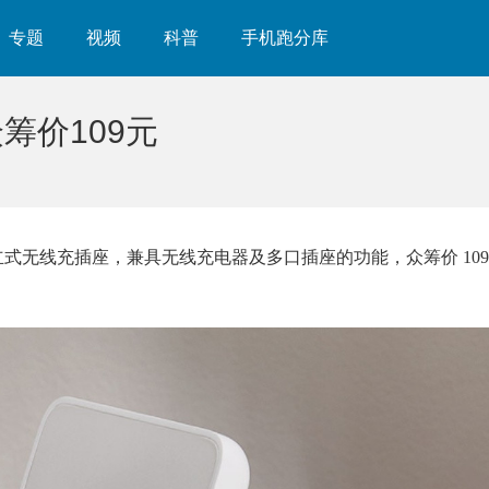
专题
视频
科普
手机跑分库
筹价109元
立式无线充插座，兼具无线充电器及多口插座的功能，众筹价 109 