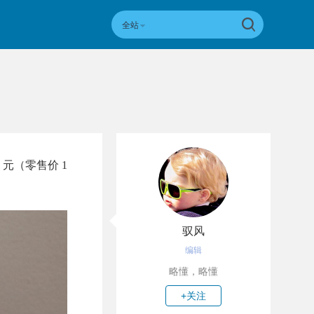
全站
元（零售价 1
驭风
编辑
略懂，略懂
+关注