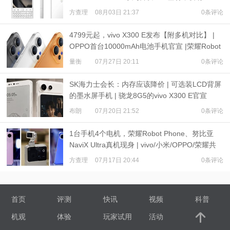
超级像素
方查理
08月03日 21:37
0条评论
4799元起，vivo X300 E发布【附多机对比】 |
OPPO首台10000mAh电池手机官宣 |荣耀Robot
Phone定档
量衡
07月27日 20:11
0条评论
SK海力士会长：内存应该降价 | 可选装LCD背屏
的墨水屏手机 | 骁龙8G5的vivo X300 E官宣
布朗
07月20日 21:52
0条评论
1台手机4个电机，荣耀Robot Phone、努比亚
NaviX Ultra真机现身 | vivo/小米/OPPO/荣耀共
推公平内存机制
方查理
07月17日 20:44
0条评论
首页
评测
快讯
视频
科普
机观
体验
玩家试用
活动