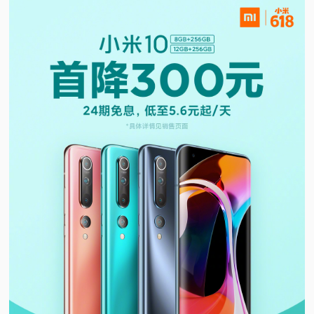
视
频
科
普
体
验
专
题