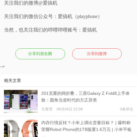
关注我们的微博@爱搞机
关注我们的微信公众号：爱搞机（playphone）
当然，也关注我们的哔哩哔哩账号：爱搞机
分享到朋友圈
分享到微博
-->
相关文章
201克重的阔折叠，三星Galaxy Z Fold8上手体
验：圆角当道时代的方正异类
方查理
08月04日 22:08
0条评论
内存行情反转？小米上调出货量目标？ | 爆料称
荣耀Robot Phone的1TB版要1.6万元 | 小米平板
9、REDMI Watch 6现身