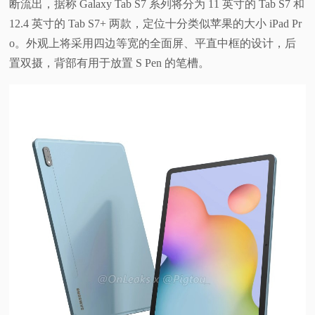
断流出，据称 Galaxy Tab S7 系列将分为 11 英寸的 Tab S7 和
视
12.4 英寸的 Tab S7+ 两款，定位十分类似苹果的大小 iPad Pr
o。外观上将采用四边等宽的全面屏、平直中框的设计，后
频
置双摄，背部有用于放置 S Pen 的笔槽。
科
普
体
验
专
题