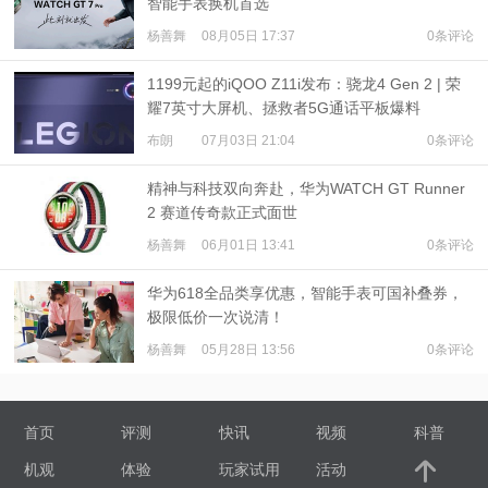
智能手表换机首选
杨善舞
08月05日 17:37
0条评论
1199元起的iQOO Z11i发布：骁龙4 Gen 2 | 荣
耀7英寸大屏机、拯救者5G通话平板爆料
布朗
07月03日 21:04
0条评论
精神与科技双向奔赴，华为WATCH GT Runner
2 赛道传奇款正式面世
杨善舞
06月01日 13:41
0条评论
华为618全品类享优惠，智能手表可国补叠券，
极限低价一次说清！
杨善舞
05月28日 13:56
0条评论
首页
评测
快讯
视频
科普
机观
体验
玩家试用
活动