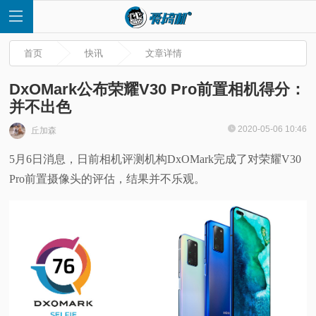
首页
快讯
文章详情
DxOMark公布荣耀V30 Pro前置相机得分：
并不出色
首
2020-05-06 10:46
丘加森
5月6日消息，日前相机评测机构DxOMark完成了对荣耀V30
页
Pro前置摄像头的评估，结果并不乐观。
快
讯
评
测