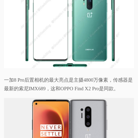
视
频
科
普
体
一加8 Pro后置相机的最大亮点是主摄4800万像素，传感器是
验
最新的索尼IMX689，这和OPPO Find X2 Pro是同款。
专
题