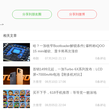
分享到朋友圈
分享到微博
-->
相关文章
哈？一加收窄Bootloader解锁条件| 爆料称iQOO
15 mini被砍、显卡将再次涨价
布朗
07月24日 21:13
0条评论
首销1499元起，一加Turbo 6X系列发布：LCD
屏+7000mAh电池【附多机对比】
方查理
06月10日 17:06
0条评论
买不下手，618手机推荐：等等党一败涂地
方查理
06月05日 22:04
0条评论