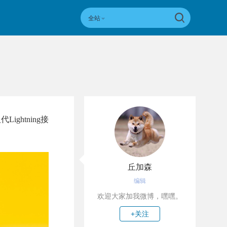
全站
ightning接
丘加森
编辑
欢迎大家加我微博，嘿嘿。
+关注