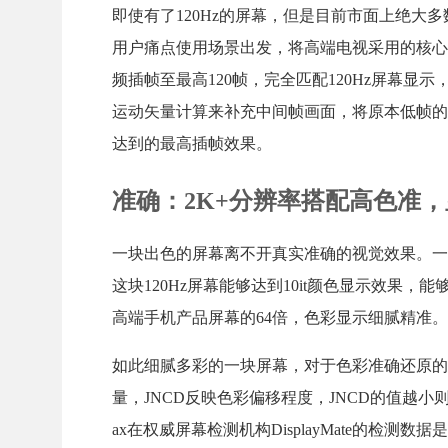
即使有了120Hz的屏幕，但是目前市面上绝大
用户痛点使用场景出发，将高端电视采用的核心
频插帧至最高120帧，完全匹配120Hz屏幕
运动矢量计算来补充中间帧画面，将原本低帧的
达到的最高插帧效果。
准确：2K+分辨率搭配高色准，显
一块出色的屏幕离不开真实准确的视觉效果。一加
这块120Hz屏幕能够达到10it颜色显示效果，能够显示
高端手机产品屏幕的64倍，色彩显示细腻精准。
如此细腻多彩的一块屏幕，对于色彩准确还原的要求也更高。一
量，JNCD反映色彩偏移程度，JNCD的值越小则代表
ax在权威屏幕检测机构DisplayMate的检测数