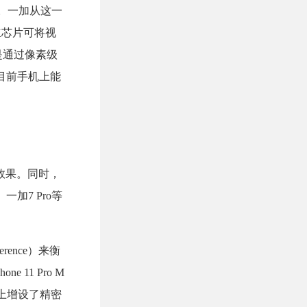
验。一加从这一
立芯片可将视
是通过像素级
目前手机上能
效果。同时，
一加7 Pro等
rence）来衡
11 Pro M
产线上增设了精密