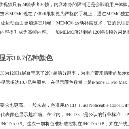
多数视频只有24帧或者30帧，内容本身的限制还是会影响用户体
技术MEMC现在了体积限制更为严格的手机上，通过MEMC独
显示，让运动画面更加连贯顺畅。MEMC即运动补偿技术，它的原理
内容提升成为高帧内容。一加MEMC所达到的120帧插帧效果是
示10.7亿种颜色
为120Hz屏幕带来了2K+超清分辨率，为用户带来清晰的显示
多达10.7亿种颜色，在显示颜色数量上是iPhone 11 Pro Max、
般来说，色准用JNCD（Just Noticeable Color Diffe
颜色显示越准确。在业内，JNCD＜2是公认的行业标准，iPhone 
据是JNCD＜0.9。这次一加将色准标准控制在JNCD＜0.8，并在