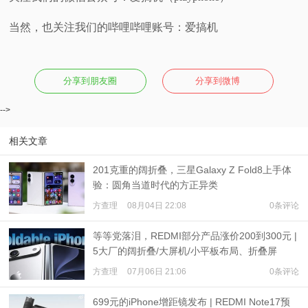
当然，也关注我们的哔哩哔哩账号：爱搞机
分享到朋友圈
分享到微博
-->
相关文章
201克重的阔折叠，三星Galaxy Z Fold8上手体
验：圆角当道时代的方正异类
方查理
08月04日 22:08
0条评论
等等党落泪，REDMI部分产品涨价200到300元 |
5大厂的阔折叠/大屏机/小平板布局、折叠屏
iPhone爆料
方查理
07月06日 21:06
0条评论
699元的iPhone增距镜发布 | REDMI Note17预