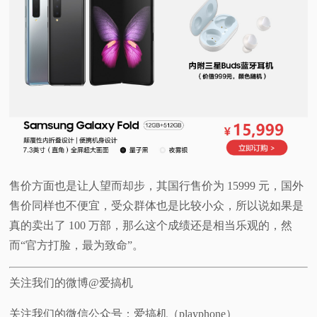
售价方面也是让人望而却步，其国行售价为 15999 元，国外
售价同样也不便宜，受众群体也是比较小众，所以说如果是
真的卖出了 100 万部，那么这个成绩还是相当乐观的，然
而“官方打脸，最为致命”。
关注我们的微博@爱搞机
关注我们的微信公众号：爱搞机（playphone）