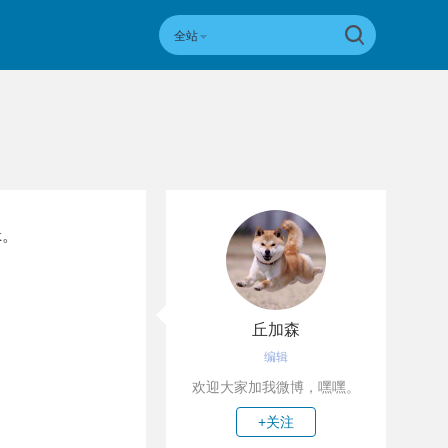
全站
x。
丘加森
编辑
欢迎大家加我微博，嘿嘿。
+关注