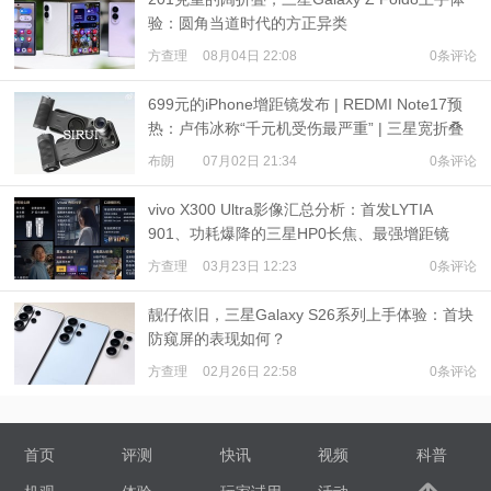
验：圆角当道时代的方正异类
方查理
08月04日 22:08
0条评论
699元的iPhone增距镜发布 | REDMI Note17预
热：卢伟冰称“千元机受伤最严重” | 三星宽折叠
或7月22日发布
布朗
07月02日 21:34
0条评论
vivo X300 Ultra影像汇总分析：首发LYTIA
901、功耗爆降的三星HP0长焦、最强增距镜
方查理
03月23日 12:23
0条评论
靓仔依旧，三星Galaxy S26系列上手体验：首块
防窥屏的表现如何？
方查理
02月26日 22:58
0条评论
首页
评测
快讯
视频
科普