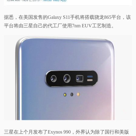
视
据悉，在美国发售的Galaxy S11手机将搭载骁龙865平台，该
频
平台将由三星自己的代工厂使用7nm EUV工艺制造。
科
普
体
验
专
题
三星在上个月发布了Exynos 990，外界认为除了国行和美版