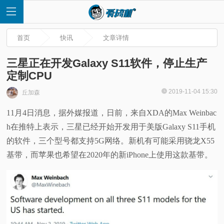
首页
快讯
文章详情
三星正在开发Galaxy S11软件，停止生产
定制CPU
首
2019-11-04 15:30
丘加森
11月4日消息，据外媒报道，日前，来自XDA的Max Weinbac
页
h在推特上表示，三星已经开始开发用于美版Galaxy S11手机
快
的软件，三个型号都支持5G网络。新机有可能采用骁龙X55
基带，而苹果也希望在2020年的新iPhone上使用这款基带。
讯
评
测