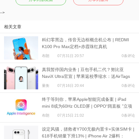
-->
相关文章
科幻零黑边，传音无边框概念机公布 | REDMI
K100 Pro Max定档+赤霞珠红真机
布朗
07月31日 20:57
0条评论
真我暂停国内业务 | 豆包手机二代？努比亚
NaviX Ultra官宣 | 苹果返校季缩水：送AirTags
量衡
07月16日 20:44
0条评论
终于等到你，苹果Apple智能完成备案 | iPad
mini 8或为60Hz OLED屏 | OPPO“阔直板 ”立项
布朗
07月15日 21:02
0条评论
设定风骚，拯救者Y700无极内置卡+实体SIM卡 |
618手机销量下滑13% | iPhone Air 2爆料：